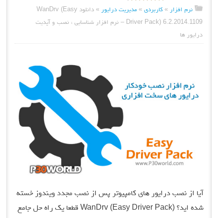
نرم افزار
»
کاربردی
»
مدیریت درایور
»
دانلود WanDrv (Easy
Driver Pack) 6.2.2014.1109 – نرم افزار شناسایی ، نصب و آپدیت
درایور ها
آیا از نصب درایور های کامپیوتر پس از نصب مجدد ویندوز خسته
شده اید؟ (WanDrv (Easy Driver Pack قطعا یک راه حل جامع