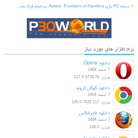
نسخه PC بازی Avatar: Frontiers of Pandora سرانجام کرک شد...
نرم افزار های مورد نیاز
دانلود Opera
7 اسفند 1404
ورژن: 127.0.5778.76
دانلود گوگل کروم
7 اسفند 1404
ورژن: 145.0.7632.117
دانلود فایرفاکس
7 اسفند 1404
ورژن: 148.0
دانلود ملودیفای