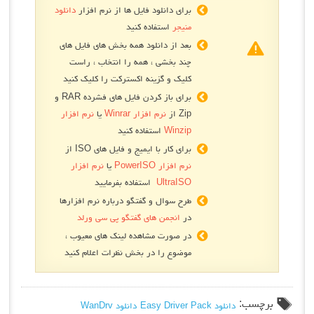
برای دانلود فایل ها از نرم افزار
دانلود
منیجر
استفاده کنید
بعد از دانلود همه بخش های فایل های
چند بخشی ، همه را انتخاب ، راست
کلیک و گزینه اکسترکت را کلیک کنید
برای باز کردن فایل های فشرده RAR و
Zip از
نرم افزار Winrar
یا
نرم افزار
Winzip
استفاده کنید
برای کار با ایمیج و فایل های ISO از
نرم افزار PowerISO
یا
نرم افزار
UltraISO
استفاده بفرمایید
طرح سوال و گفتگو درباره نرم افزارها
در
انجمن های گفتگو پی سی ورلد
در صورت مشاهده لینک های معیوب ،
موضوع را در بخش نظرات اعلام کنید
برچسب:
دانلود Easy Driver Pack
دانلود WanDrv