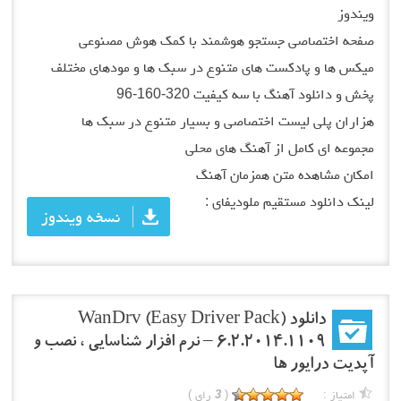
ویندوز
صفحه اختصاصی جستجو هوشمند با کمک هوش مصنوعی
میکس ها و پادکست های متنوع در سبک ها و مودهای مختلف
پخش و دانلود آهنگ با سه کیفیت 320-160-96
هزاران پلی لیست اختصاصی و بسیار متنوع در سبک ها
مجموعه ای کامل از آهنگ های محلی
امکان مشاهده متن همزمان آهنگ
لینک دانلود مستقیم ملودیفای :
نسخه ویندوز
دانلود WanDrv (Easy Driver Pack)
6.2.2014.1109 – نرم افزار شناسایی ، نصب و
آپدیت درایور ها
امتیاز :
(
3
رای )