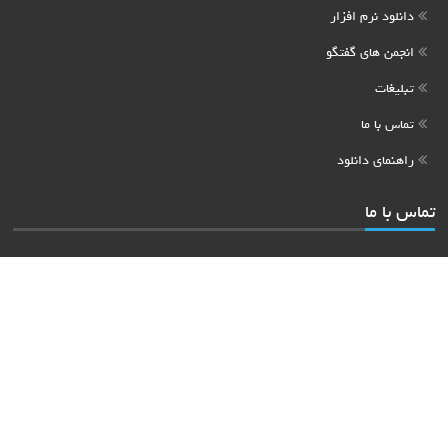
دانلود نرم افزار
انجمن های گفتگو
تبلیغات
تماس با ما
راهنمای دانلود
تماس با ما
جهت سفارش آگهی های اینترنتی لطفا به بخش
تبلیغات
مراجعه کنید
جهت طرح سوالات عمومی یا رفع اشکال در مورد نرم افزار های معرفی شده لطفا به
انجمن های تخصصی پی سی ورلد
مراجعه نمایید
فایل های قابل دانلود توسط سرورهای قدرتمند
میزبانی میشود
پیشتاز
P30world
All Rights Reserved
© 2026