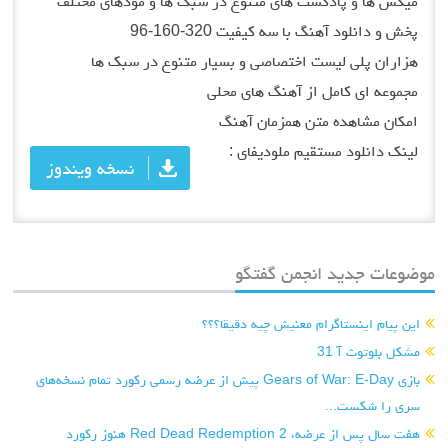
میکس ها و پادکست های متنوع در سبک ها و مودهای مختلف
پخش و دانلود آهنگ با سه کیفیت 320-160-96
هزاران پلی لیست اختصاصی و بسیار متنوع در سبک ها
مجموعه ای کامل از آهنگ های محلی
امکان مشاهده متن همزمان آهنگ
لینک دانلود مستقیم ملودیفای :
نسخه ویندوز
موضوعات جدید انجمن گفتگو
این پیام اینستاگرام معنیش چیه دقیقا؟؟؟
مشکل بلوتوث آ 31
بازی Gears of War: E-Day پیش از عرضه رسمی رکورد تمام نسخه‌های
سری را شکست...
هفت سال پس از عرضه، Red Dead Redemption 2 هنوز رکورد