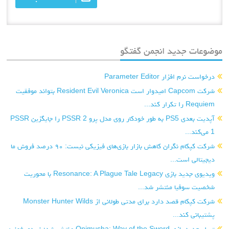
موضوعات جدید انجمن گفتگو
درخواست نرم افزار Parameter Editor
شرکت Capcom امیدوار است Resident Evil Veronica بتواند موفقیت
Requiem را تکرار کند...
آپدیت بعدی PS5 به طور خودکار روی مدل پرو PSSR 2 را جایگزین PSSR
1 می‌کند...
شرکت کپکام نگران کاهش بازار بازی‌های فیزیکی نیست: ۹۰ درصد فروش ما
دیجیتالی است...
ویدیوی جدید بازی Resonance: A Plague Tale Legacy با محوریت
شخصیت سوفیا منتشر شد...
شرکت کپکام قصد دارد برای مدتی طولانی از Monster Hunter Wilds
پشتیبانی کند...
تریلر جدید بازی Onimusha: Way of the Sword منتشر شد؛ نبردی خونین