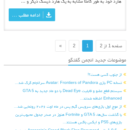
هارد خود به طور کاملا مشابه به یک هارد دیسک دیگر و …
ادامه مطلب …
صفحه 1 از 2
1
2
»
موضوعات جدید انجمن گفتگو
از جنوب کسی هست؟!
نسخه PC بازی Avatar: Frontiers of Pandora سرانجام کرک شد...
سیستم قطع عضو و قابلیت Dead Eye با دو ماد جدید به GTA 5
Enhanced اضافه شدند...
از موج اول بازی‌های سرویس گیم پس در ماه اوت ۲۰۲۶ رونمایی شد...
با گذشت سال‌ها، GTA 5 و Fortnite هنوز در صدر جدول محبوب‌ترین
بازی‌های PS5 و ایکس باکس هستند...