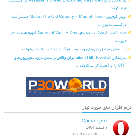
پچ 1.0.6 بازی Assassin’s Creed Black Flag Resynced در دسترس
قرار گرفت...
تریلر گیم‌پلی Mafia: The Old Country – Man of Honor منتشر شد؛
بازگشت سالیری...
تماشا کنید: گرافیک نسخه بتای Gears of War: E-Day فوق‌العاده به نظر
می‌رسد...
چرا بعضی مراحل بازی‌های ویدیویی هرگز از ذهنمان پاک نمی‌شوند؟...
سازندگان Silent Hill: Townfall برای واقعی‌تر شدن بازی، تلویزیون‌های
CRT را با آهنربا خراب کردند...
نرم افزار های مورد نیاز
دانلود Opera
7 اسفند 1404
ورژن: 127.0.5778.76