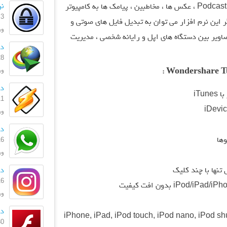
نر
امکان انتقال موسیقی ، ویدیو ، نرم افزار ها ، Podcast ، عکس ها ، مخاطبین ، پیامک ها به کامپیوتر
3 آبان 1403
 این نرم افزار می توان به تبدیل فایل های صوتی و
ورژ
صاویر بین دستگاه های اپل و رایانه شخصی ، مدیریت
دا
28 مهر 
ورژ
دان
iTu
11 اردیبه
ورژن: 
دا
16 تیر 
ورژن
دا
تنها با چند کلیک
16 تیر 
ورژن:
دا
اه های iPhone, iPad, iPod touch, iPod nano, iPod shuffle and iPod
30 آذر 