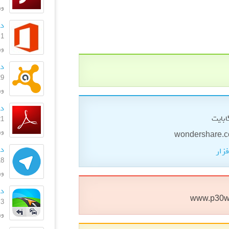
ورژن
دا
1 مهر 1399
ورژ
دانلود
29 دی 
ورژن: 369
دانل
21 شهریو
ورژن
دا
فزار
18 شهریو
ورژ
دانل
www.p30w
3 بهمن 1396
ورژ