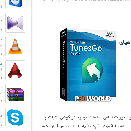
دانلود Wondershare TunesGo 9.8.3.47 – نرم افزار مدیریت دستگاه
ورژ
دان
23 بهمن
ورژن
دا
20 بهمن
ورژ
دان
14 دی 
ورژن
دان
18 آذر 
ورژ
دان
 مدیریت تمامی اطلاعات موجود در گوشی ، تبلت و
16 فروردی
ورژن
یر دستگاه های مجهز به سیستم عامل iOS می باشد ( آیفون ، آیپد ، آیپاد ) . این نرم افزار به شما