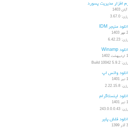
م افزار مدیریت پسورد
ن: 3.67.0
نلود منیجر IDM
1403
ن: 6.42.23
لود Winamp
شت 1402
5.9.2 Build 10042
نلود واتس اپ
1401
: 2.22.15.8
نلود اینستاگرام
1401
 243.0.0.0.43
نلود فلش پلیر
1399