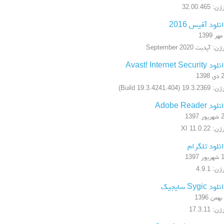
: 32.00.465
نلود آفیس 2016
ن: آپدیت September 2020
 Avast! Internet Security
1398
19.3.2 (Build 19.3.4241.404)
ود Adobe Reader
ر 1397
: XI 11.0.22
نلود تلگرام
ر 1397
ن: 4.9.1
ود Sygic سایجیک
ن: 17.3.11