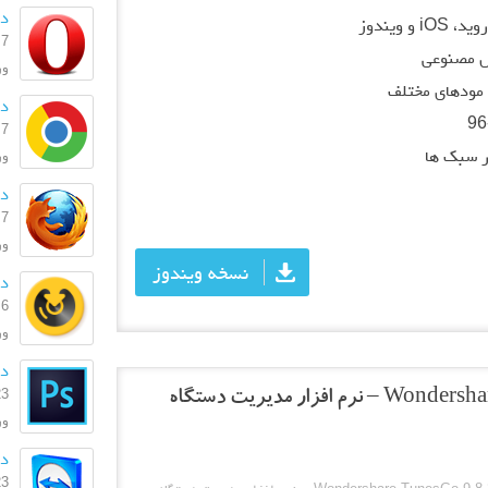
دان
ویندوز
7 اسفند 1404
 مصنوعی
ورژن:
مودهای مختلف
دا
7 اسفند 1404
ر سبک ها
ورژن:
دا
7 اسفند 1404
ورژ
نسخه ویندوز
دا
6 اسفند 1404
ورژ
دا
23 بهمن
دانلود Wondershare TunesGo 9.8.3.47 – نرم افزار مدیریت دستگاه
ورژن:
دانل
23 بهمن