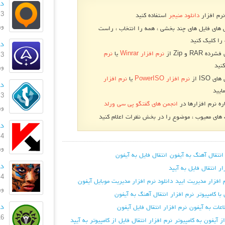
دا
3 بهمن 1396
نرم افزار
دانلود منیجر
استفاده کنید
ورژ
 های فایل های چند بخشی ، همه را انتخاب ، راست
را کلیک کنید
دا
RA و Zip از
نرم افزار Winrar
یا
نرم
3 بهمن 1396
نید
ورژن
 ISO از
نرم افزار PowerISO
یا
نرم افزار
دا
ایید
3 بهمن 1396
ره نرم افزارها در
انجمن های گفتگو پی سی ورلد
ورژ
ای معیوب ، موضوع را در بخش نظرات اعلام کنید
دان
4 مرداد 1396
ورژن: .0
انتقال آهنگ به آیفون
انتقال فایل به آیفون
دا
ار انتقال فایل به آیپد
4 تیر 1395
 افزار مدیریت ایپد
دانلود نرم افزار مدیریت موبایل آیفون
ورژ
ا کامپیوتر
نرم افزار انتقال آهنگ به آیفون
دا
اعات به آیفون
نرم افزار انتقال فایل آیفون
16 خرداد
ز آیفون به کامپیوتر
نرم افزار انتقال فایل از کامپیوتر به آیپد