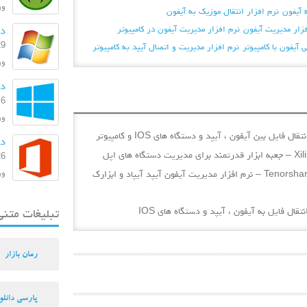
ورژن
ه آیفون
نرم افزار انتقال موزیک به آیفون
فزار مدیریت آیفون
نرم افزار مدیریت آیفون در کامپیوتر
دا
29 بهمن
آیفون با کامپیوتر
نرم افزار مدیریت و اتصال آیپد به کامپیوتر
ورژن:
دانل
6 مرداد 1393
ورژ
دا
26 اسفند
ورژن: 
دانلود Tenorshare iAny Manager 3.1.0.0 Build 1887 – نرم افزار مدیریت آیفون آیپد آیپاد و ابزارک
تبلیغات متنی
رمان بازار
پارسی دانلو