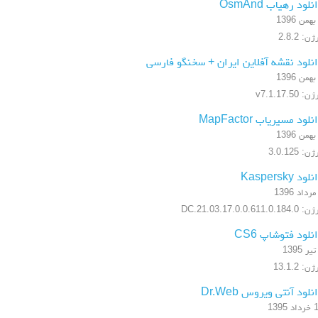
نلود رهیاب OsmAnd
ن: 2.8.2
نلود نقشه آفلاین ایران + سخنگو فارسی
: v7.1.17.50
نلود مسیریاب MapFactor
ن: 3.0.125
لود Kaspersky
17.0.0.611.0.184.DC.21.03
نلود فتوشاپ CS6
ن: 13.1.2
نلود آنتی ویروس Dr.Web
 1395