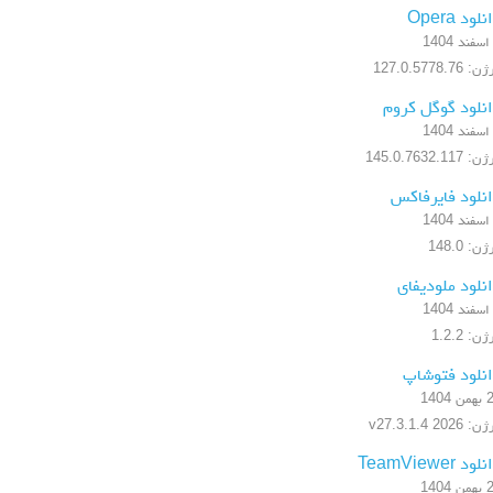
لود Opera
 127.0.5778.76
نلود گوگل کروم
 145.0.7632.117
نلود فایرفاکس
ن: 148.0
نلود ملودیفای
ن: 1.2.2
نلود فتوشاپ
 1404
 2026 v27.3.1.4
ود TeamViewer
 1404