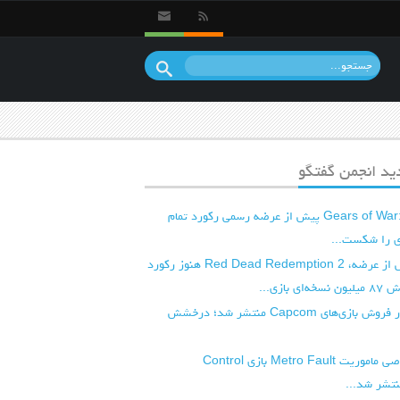
د انجمن گفتگو
بازی Gears of War: E-Day پیش از عرضه رسمی رکورد تمام
 را شکست...
هفت سال پس از عرضه، Red Dead Redemption 2 هنوز رکورد
 بازی...
جدیدترین آمار فروش بازی‌های Capcom منتشر شد؛ درخشش
گیم‌پلی اختصاصی ماموریت Metro Fault بازی Control