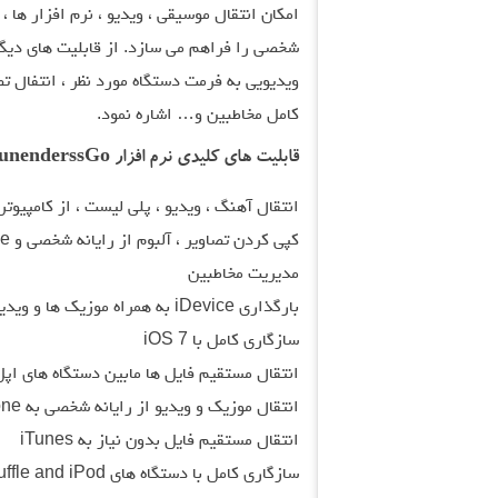
شخصی را فراهم می سازد. از قابلیت های دیگر
ویدیویی به فرمت دستگاه مورد نظر ، انتفال ت
کامل مخاطبین و… اشاره نمود.
قابلیت های کلیدی نرم افزار Wondershare TunenderssGo :
انتقال آهنگ ، ویدیو ، پلی لیست ، از کامپیوتر با nes
کپی کردن تصاویر ، آلبوم از رایانه شخصی و iDevice
مدیریت مخاطبین
بارگذاری iDevice به همراه موزیک ها و ویدیوها
سازگاری کامل با iOS 7
انتقال مستقیم فایل ها مابین دستگاه های اپل 
انتقال موزیک و ویدیو از رایانه شخصی به iPod/iPad/iPhone بدون افت کیفیت
انتقال مستقیم فایل بدون نیاز به iTunes
سازگاری کامل با دستگ