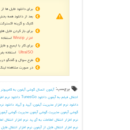
برای دانلود فایل ها از 
بعد از دانلود همه بخش
کلیک و گزینه اکسترکت 
برای باز کردن فایل های فشرده R
افزار Winzip
استفاده ک
برای کار با ایمیج و فایل های
UltraISO
استفاده بفرم
طرح سوال و گفتگو دربا
در صورت مشاهده لینک ه
برچسب:
آیفون
اتصال گوشی آیفون به کامپیوتر
انتقال فیلم به آیفون
دانلود TunesGo
دانلود نرم افز
دانلود نرم افزار مدیریت آیفون، آیپد و آیپاد
دانلود نرم
گوشی آیفون
مدیریت گوشی آیفون
مدیریت گوشی آیفون ب
نرم افزار انتقال اطلاعات به آی پد
نرم افزار انتقال اطل
نرم افزار انتقال فایل از آیفون
نرم افزار انتقال فایل ا