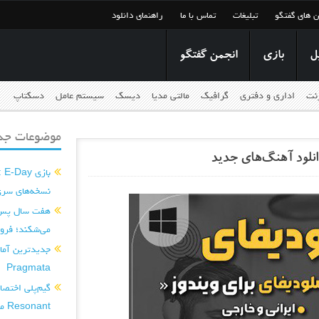
ن های گفتگو
تبلیغات
تماس با ما
راهنمای دانلود
ل
بازی
انجمن گفتگو
رنت
اداری و دفتری
گرافیک
مالتی مدیا
دیسک
سیستم عامل
دسکتاپ
موضوعات جدی
نسخه‌های سری
می‌شکند؛ فروش ۸۷ میلیون نسخه‌ای
Pragmata
Resonant منتشر شد...