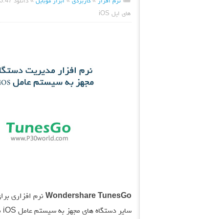
نرم افزار
»
کاربردی
»
ابزار موبایل
»
های اپل iOS
Wondershare TunesGo
نرم افزاری برای
سا