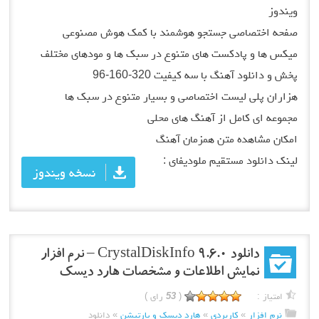
ویندوز
صفحه اختصاصی جستجو هوشمند با کمک هوش مصنوعی
میکس ها و پادکست های متنوع در سبک ها و مودهای مختلف
پخش و دانلود آهنگ با سه کیفیت 320-160-96
هزاران پلی لیست اختصاصی و بسیار متنوع در سبک ها
مجموعه ای کامل از آهنگ های محلی
امکان مشاهده متن همزمان آهنگ
لینک دانلود مستقیم ملودیفای :
نسخه ویندوز
دانلود CrystalDiskInfo 9.6.0 – نرم افزار
نمایش اطلاعات و مشخصات هارد دیسک
امتیاز :
(
53
رای )
نرم افزار
»
کاربردی
»
هارد دیسک و پارتیشن
»
دانلود