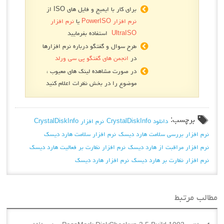
برای کار با ایمیج و فایل های ISO از
نرم افزار PowerISO
یا
نرم افزار
UltraISO
استفاده بفرمایید
طرح سوال و گفتگو درباره نرم افزارها
در
انجمن های گفتگو پی سی ورلد
در صورت مشاهده لینک های معیوب ،
موضوع را در بخش نظرات اعلام کنید
برچسب:
دانلود CrystalDiskInfo
نرم افزار CrystalDiskInfo
نرم افزار بررسی سلامت هارد دیسک
نرم افزار سلامت هارد دیسک
نرم افزار مراقبت از هارد دیسک
نرم افزار نظارت بر فعالیت هارد دیسک
نرم افزار نظارت بر هارد دیسک
نرم افزار هارد دیسک
مطالب مرتبط