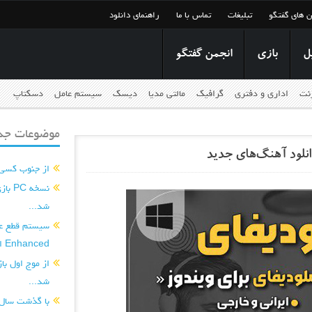
ن های گفتگو
تبلیغات
تماس با ما
راهنمای دانلود
ل
بازی
انجمن گفتگو
رنت
اداری و دفتری
گرافیک
مالتی مدیا
دیسک
سیستم عامل
دسکتاپ
موضوعات جدی
از جنوب کسی
شد...
Enhanced اضافه شدند...
شد...