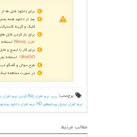
برای دانلود فایل ها از 
بعد از دانلود همه بخش
کلیک و گزینه اکسترکت 
برای باز کردن فایل های فشرده R
افزار Winzip
استفاده ک
برای کار با ایمیج و فایل های
UltraISO
استفاده بفرم
طرح سوال و گفتگو دربا
در صورت مشاهده لینک ه
برچسب:
ریپ
نرم افزار Rip کردن
نرم افزار ت
نرم افزار تبدیل ویدئوهای HD
نرم افزار دانلود ویدئو
مطالب مرتبط