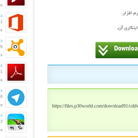
ورژن
م افزار
.
دا
1 مهر 1399
ابتکاری آن
.
ورژ
دانلود
29 دی 
ورژن: 369
دانل
21 شهریو
ورژن
دا
18 شهریو
ورژ
https://files.p30world.com/download91/cd
دانل
3 بهمن 1396
ورژ