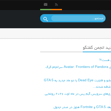
د انجمن گفتگو
 هست؟!
نسخه PC بازی Avatar: Frontiers of Pandora سرانجام کرک
سیستم قطع عضو و قابلیت Dead Eye با دو ماد جدید به GTA 5
از موج اول بازی‌های سرویس گیم پس در ماه اوت ۲۰۲۶ رونمایی
با گذشت سال‌ها، GTA 5 و Fortnite هنوز در صدر جدول