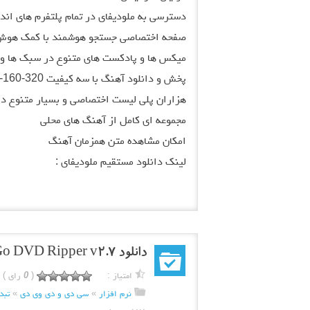
دسترسی به ملودیفای در تمام پلتفرم های اندروید، iOS و 
صفحه اختصاصی جستجو هوشمند با کمک هوش
میکس ها و پادکست های متنوع در سبک ها و 
پخش و دانلود آهنگ با سه کیفیت 320-160-96
هزاران پلی لیست اختصاصی و بسیار متنوع د
مجموعه ای کامل از آهنگ های محلی
امکان مشاهده متن همزمان آهنگ
لینک دانلود مستقیم ملودیفای :
دانلود Clone2Go DVD Ripper v2.7 – نرم افزار تبدیل دی وی دی
امتیاز :
(
0
رای )
نرم افزار
»
سی دی و دی وی دی
»
تبد