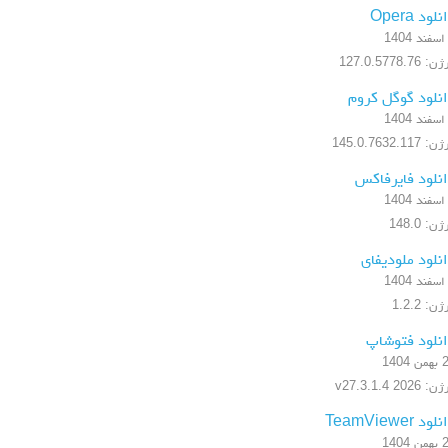
لود Opera
 127.0.5778.76
نلود گوگل کروم
 145.0.7632.117
نلود فایرفاکس
ن: 148.0
نلود ملودیفای
ن: 1.2.2
نلود فتوشاپ
 1404
 2026 v27.3.1.4
ود TeamViewer
 1404