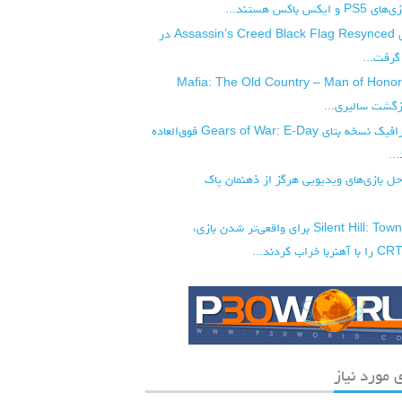
س باکس هستند...
پچ 1.0.6 بازی Assassin’s Creed Black Flag Resynced در
رفت...
تریلر گیم‌پلی Mafia: The Old Country – Man of Honor
زگشت سالیری...
تماشا کنید: گرافیک نسخه بتای Gears of War: E-Day فوق‌العاده
..
ل بازی‌های ویدیویی هرگز از ذهنمان پاک
سازندگان Silent Hill: Townfall برای واقعی‌تر شدن بازی،
 مورد نیاز