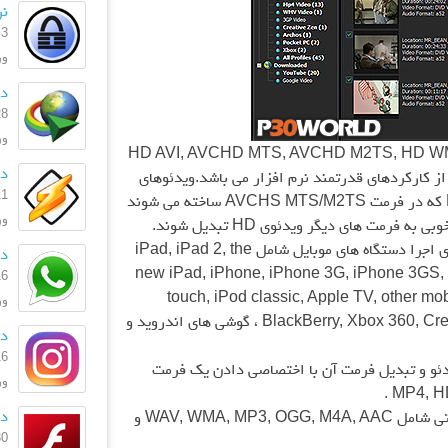
نر
3 آبان 1403
ورژ
دا
28 مهر 
ورژ
HD مانند HD AVI, AVCHD MTS, AVCHD M2TS, HD WMV, HD MKV,
دان
HD MOV,  به یکدیگر از کارکردهای قدرتمند نرم افزار می باشد.ویدئوهای
11 اردیبه
تهیه شده توسط دوربین های فیلم برداری HD که در فرمت AVCHS MTS/M2TS ساخته می شوند
ورژن: 
 فرمت های دیگر ویدئوی HD تبدیل شوند.
– Rip کردن DVD به فرمت های ویدئویی برای اجرا دستگاه های موبایل شامل iPad, iPad 2, the
دا
new iPad, iPhone, iPhone 3G, iPhone 3GS, 
16 تیر 
touch, iPod classic, Apple TV, other mo
ورژن
BlackBerry, Xbox 360, Creative Zen, iriver, Walkman, Kindle Fire ، گوشی های اندروید و
دا
16 تیر 
ود ویدئوهای یوتیوب با ارسال URL ویدئو و تبدیل فرمت آن با اختصاصی دادن یک فرمت
ورژن:
.
دا
– Rip کردن DVD یا ویدئو به فرمت های صوتی شامل WAV, WMA, MP3, OGG, M4A, AAC و
30 آذر 