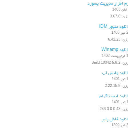
م افزار مدیریت پسورد
ن: 3.67.0
نلود منیجر IDM
1403
ن: 6.42.23
لود Winamp
شت 1402
5.9.2 Build 10042
نلود واتس اپ
1401
: 2.22.15.8
نلود اینستاگرام
1401
 243.0.0.0.43
نلود فلش پلیر
1399