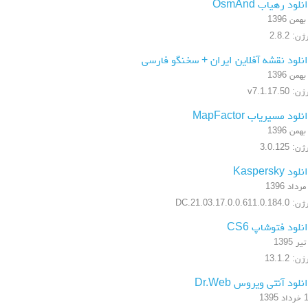
نلود رهیاب OsmAnd
ن: 2.8.2
نلود نقشه آفلاین ایران + سخنگو فارسی
: v7.1.17.50
نلود مسیریاب MapFactor
ن: 3.0.125
لود Kaspersky
17.0.0.611.0.184.DC.21.03
نلود فتوشاپ CS6
ن: 13.1.2
نلود آنتی ویروس Dr.Web
 1395