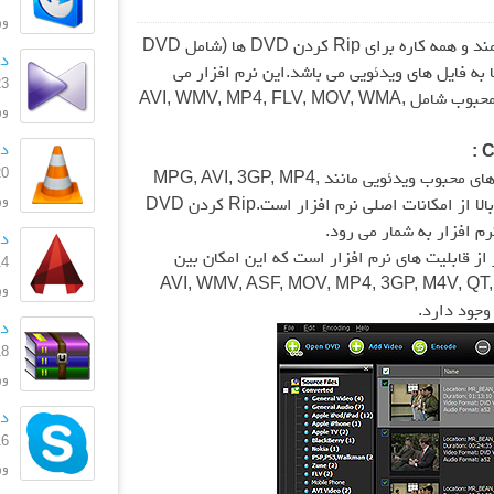
ورژ
Clone2Go DVD Ripper نرم افزاری قدرتمند و همه کاره برای Rip کردن DVD ها (شامل DVD
دان
سط CSS ) و تبدیل آنها به فایل های ویدئویی می باشد.این نرم افزار می
23 بهمن
تواند فیلم های DVD به فرمت های ویدئویی محبوب شامل AVI, WMV, MP4, FLV, MOV, WMA,
ورژن
دا
20 بهمن
– Rip کردن فیلم های DVD به تمامی فرمت های محبوب ویدئویی مانند MPG, AVI, 3GP, MP4,
ورژ
FLV, WMV, MOV با کیفیت و سرعت بسیار بالا از امکانات اصلی نرم افزار است.Rip کردن DVD
دان
از قابلیت های نرم افزار است که این امکان بین
14 دی 
AVI, WMV, ASF, MOV, MP4, 3GP, M4V, QT, RM,,
ورژن
دان
18 آذر 
ورژ
دان
16 فروردی
ورژن