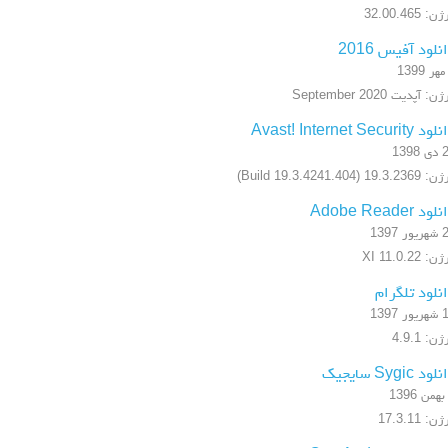
: 32.00.465
نلود آفیس 2016
ن: آپدیت September 2020
 Avast! Internet Security
1398
19.3.2 (Build 19.3.4241.404)
ود Adobe Reader
ر 1397
: XI 11.0.22
نلود تلگرام
ر 1397
ن: 4.9.1
ود Sygic سایجیک
ن: 17.3.11