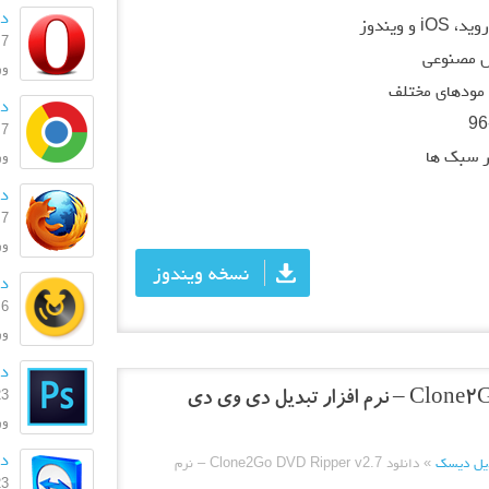
دان
ویندوز
7 اسفند 1404
 مصنوعی
ورژن:
مودهای مختلف
دا
7 اسفند 1404
ر سبک ها
ورژن:
دا
7 اسفند 1404
ورژ
نسخه ویندوز
دا
6 اسفند 1404
ورژ
دا
23 بهمن
ورژن:
دانل
یل دیسک
»
دانلود Clone2Go DVD Ripper v2.7 – نرم
23 بهمن