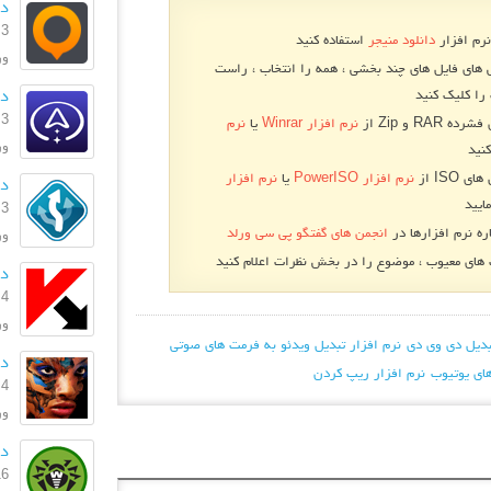
دا
3 بهمن 1396
نرم افزار
دانلود منیجر
استفاده کنید
ورژ
 های فایل های چند بخشی ، همه را انتخاب ، راست
دا
را کلیک کنید
3 بهمن 1396
RA و Zip از
نرم افزار Winrar
یا
نرم
ورژن
نید
 ISO از
نرم افزار PowerISO
یا
نرم افزار
دا
ایید
3 بهمن 1396
ره نرم افزارها در
انجمن های گفتگو پی سی ورلد
ورژ
ای معیوب ، موضوع را در بخش نظرات اعلام کنید
دان
4 مرداد 1396
ورژن: .0
بدیل دی وی دی
نرم افزار تبدیل ویدئو به فرمت های صوتی
دا
های یوتیوب
نرم افزار ریپ کردن
4 تیر 1395
ورژ
دا
16 خرداد