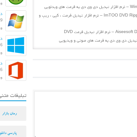
ورژن
دا
دانلود ImTOO DVD Ripper Ultimate 7.8.17 Build 20160613 – نرم افزار تبدیل فرمت ، کپی ، ریپ و
29 بهمن
ورژن:
دانل
6 مرداد 1393
ورژ
دا
26 اسفند
ورژن: 
تبلیغات متنی
رمان بازار
پارسی دانلو