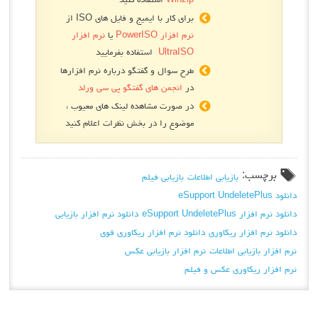
برای کار با ایمیج و فایل های ISO از
نرم افزار PowerISO
یا
نرم افزار
UltraISO
استفاده بفرمایید
طرح سوال و گفتگو درباره نرم افزارها
در
انجمن های گفتگو پی سی ورلد
در صورت مشاهده لینک های معیوب ،
موضوع را در بخش نظرات اعلام کنید
برچسب:
بازیابی اطلاعات
بازیابی فیلم
دانلود eSupport UndeletePlus
دانلود نرم افزار eSupport UndeletePlus
دانلود نرم افزار بازیابی
دانلود نرم افزار ریکاوری
دانلود نرم افزار ریکاوری قوی
نرم افزار بازیابی اطلاعات
نرم افزار بازیابی عکس
نرم افزار ریکاوری عکس و فیلم