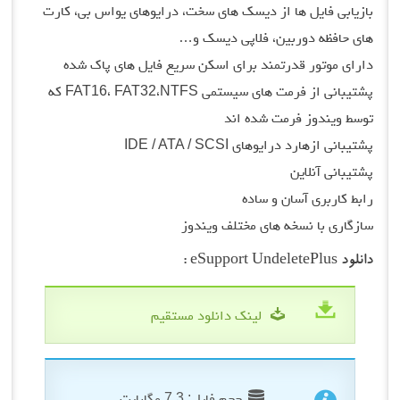
بازیابی فایل ها از دیسک های سخت، درایوهای یواس بی، کارت
های حافظه دوربین، فلاپی دیسک و…
دارای موتور قدرتمند برای اسکن سریع فایل های پاک شده
پشتیبانی از فرمت های سیستمی FAT16، FAT32،NTFS که
توسط ویندوز فرمت شده اند
پشتیبانی ازهارد درایوهای IDE / ATA / SCSI
پشتیبانی آنلاین
رابط کاربری آسان و ساده
سازگاری با نسخه های مختلف ویندوز
دانلود eSupport UndeletePlus :
لینک دانلود مستقیم
حجم فایل: 7.3 مگابایت