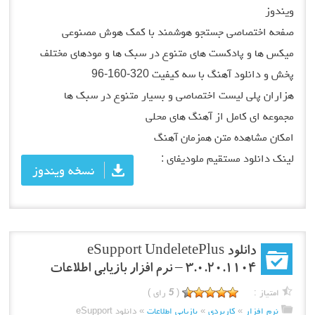
ویندوز
صفحه اختصاصی جستجو هوشمند با کمک هوش مصنوعی
میکس ها و پادکست های متنوع در سبک ها و مودهای مختلف
پخش و دانلود آهنگ با سه کیفیت 320-160-96
هزاران پلی لیست اختصاصی و بسیار متنوع در سبک ها
مجموعه ای کامل از آهنگ های محلی
امکان مشاهده متن همزمان آهنگ
لینک دانلود مستقیم ملودیفای :
نسخه ویندوز
دانلود eSupport UndeletePlus
3.0.20.1104 – نرم افزار بازیابی اطلاعات
امتیاز :
(
5
رای )
نرم افزار
»
کاربردی
»
بازیابی اطلاعات
»
دانلود eSupport