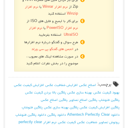
Zip از
نرم افزار Winrar
یا
نرم افزار
Winzip
استفاده کنید
برای کار با ایمیج و فایل های ISO از
نرم افزار PowerISO
یا
نرم افزار
UltraISO
استفاده بفرمایید
طرح سوال و گفتگو درباره نرم افزارها
در
انجمن های گفتگو پی سی ورلد
در صورت مشاهده لینک های معیوب ،
موضوع را در بخش نظرات اعلام کنید
برچسب:
اصلاح عکس
افزایش شفافیت عکس
افزایش کیفیت عکس
بهبود کیفیت عکس
بهینه سازی عکس
پلاگين بالا بردن كيفيت عكس
پلاگين فتوشاپ
پلاگین اصلاح تصاویر
پلاگین اصلاح عکس
پلاگین افزایش کیفیت عکس
پلاگین بهینه سازی عکس
پلاگین فتوشاپ
دانلود Athentech Perfectly Clear
دانلود پلاگین
دانلود پلاگین فتوشاپ
روتوش تصاوير
شفافیت عکس
کیفیت عکس
نرم افزار perfectly clear