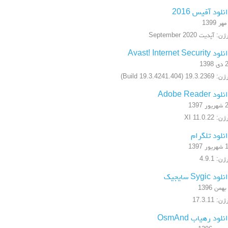
نلود آفیس 2016
ن: آپدیت September 2020
 Avast! Internet Security
1398
19.3.2 (Build 19.3.4241.404)
ود Adobe Reader
ر 1397
: XI 11.0.22
نلود تلگرام
ر 1397
ن: 4.9.1
ود Sygic سایجیک
ن: 17.3.11
نلود رهیاب OsmAnd