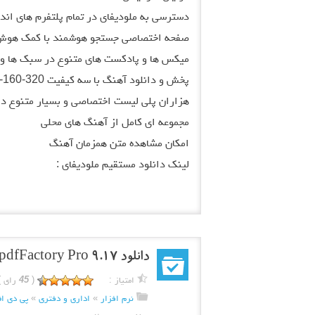
دسترسی به ملودیفای در تمام پلتفرم های اندروید، iOS و 
صفحه اختصاصی جستجو هوشمند با کمک هوش
میکس ها و پادکست های متنوع در سبک ها و 
پخش و دانلود آهنگ با سه کیفیت 320-160-96
هزاران پلی لیست اختصاصی و بسیار متنوع د
مجموعه ای کامل از آهنگ های محلی
امکان مشاهده متن همزمان آهنگ
لینک دانلود مستقیم ملودیفای :
دانلود pdfFactory Pro 9.17 – نرم افزار ساخت پی دی اف
امتیاز :
(
45
رای )
نرم افزار
»
اداری و دفتری
»
پی دی اف /