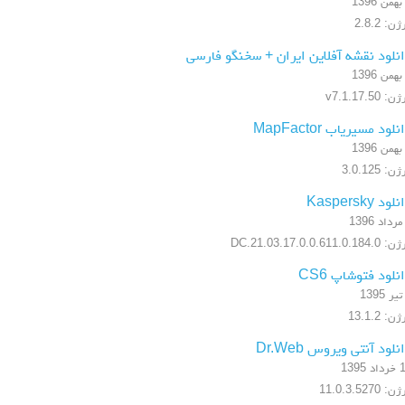
ن: 2.8.2
نلود نقشه آفلاین ایران + سخنگو فارسی
: v7.1.17.50
نلود مسیریاب MapFactor
ن: 3.0.125
لود Kaspersky
17.0.0.611.0.184.DC.21.03
نلود فتوشاپ CS6
ن: 13.1.2
نلود آنتی ویروس Dr.Web
 1395
: 11.0.3.5270