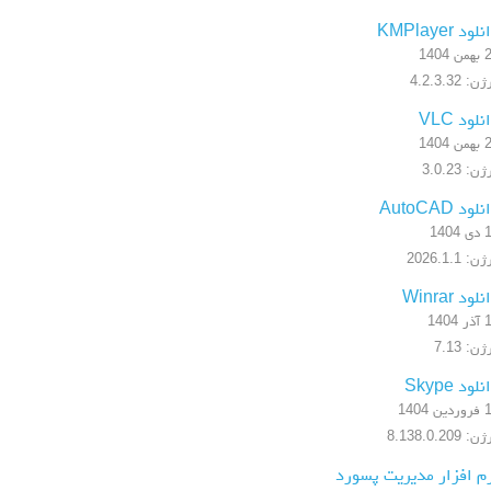
لود KMPlayer
 1404
: 4.2.3.32
نلود VLC
 1404
ن: 3.0.23
لود AutoCAD
1404
: 2026.1.1
لود Winrar
1404
ن: 7.13
لود Skype
ن 1404
: 8.138.0.209
م افزار مدیریت پسورد