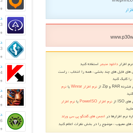
3 بهمن 1396
ورژ
فزار
دا
3 بهمن 1396
ورژن
www.p30w
دا
3 بهمن 1396
ورژ
نرم افزار
دانلود منیجر
استفاده کنید
دان
 های فایل های چند بخشی ، همه را انتخاب ، راست
4 مرداد 1396
را کلیک کنید
ورژن: .0
RA و Zip از
نرم افزار Winrar
یا
نرم
دا
نید
4 تیر 1395
 ISO از
نرم افزار PowerISO
یا
نرم افزار
ورژ
ایید
دا
ره نرم افزارها در
انجمن های گفتگو پی سی ورلد
16 خرداد
ای معیوب ، موضوع را در بخش نظرات اعلام کنید
ورژن