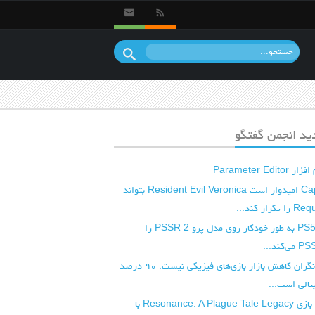
د انجمن گفتگو
Parameter E
شرکت Capcom امیدوار است Resident Evil Veronica بتواند
آپدیت بعدی PS5 به طور خودکار روی مدل پرو PSSR 2 را
شرکت کپکام نگران کاهش بازار بازی‌های فیزیکی نیست: ۹۰ درصد
تالی است...
ویدیوی جدید بازی Resonance: A Plague Tale Legacy با