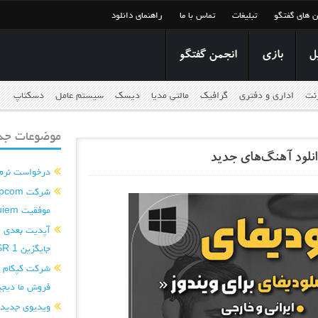
ن های گفتگو
تبلیغات
تماس با ما
راهنمای دانلود
ل
بازی
انجمن گفتگو
رنت
اداری و دفتری
گرافیک
مالتی مدیا
دیسک
سیستم عامل
دسکتاپ
موضوعات جدی
درخواست نرم افزار ditor
موفقیت Requiem را تکرار کند...
جایگزین PSSR 1 می‌کند...
فروش ما دیجی