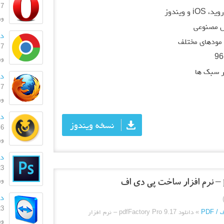
7 اسفند 1404
ویندوز
ورژن:
 مصنوعی
دا
مودهای مختلف
7 اسفند 1404
ورژن:
ر سبک ها
دا
7 اسفند 1404
ورژ
دا
نسخه ویندوز
6 اسفند 1404
ورژ
دا
23 بهمن
ورژن:
دانل
23 بهمن
 PDF
»
دانلود pdfFactory Pro 9.17 – نرم افزار
ورژ