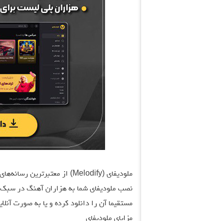
ملودیفای (Melodify) از معتبرت
نصب ملودیفای شما به هزاران آهنگ در سبک‌ها
مستقیما آن را دانلود کرده و یا به صورت آنلا
مزایای ملودیفای