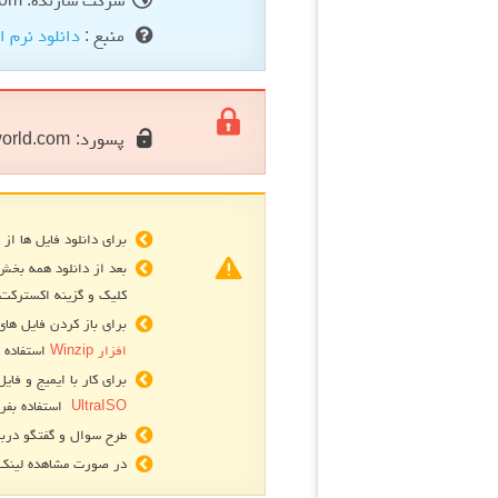
منبع :
دانلود نرم ا
پسورد:
orld.com
برای دانلود فایل ها از 
بعد از دانلود همه بخش
کلیک و گزینه اکسترکت 
برای باز کردن فایل های فشرده R
افزار Winzip
استفاده ک
برای کار با ایمیج و فایل های
UltraISO
استفاده بفرم
طرح سوال و گفتگو دربا
در صورت مشاهده لینک ه