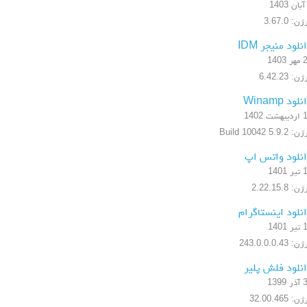
ن: 3.67.0
نلود منیجر IDM
1403
ن: 6.42.23
لود Winamp
شت 1402
5.9.2 Build 10042
نلود واتس اپ
1401
: 2.22.15.8
نلود اینستاگرام
1401
 243.0.0.0.43
نلود فلش پلیر
1399
: 32.00.465