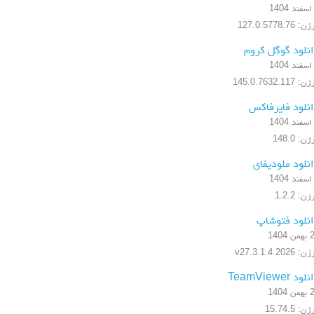
 127.0.5778.76
نلود گوگل کروم
 145.0.7632.117
نلود فایرفاکس
ن: 148.0
نلود ملودیفای
ن: 1.2.2
نلود فتوشاپ
 1404
 2026 v27.3.1.4
ود TeamViewer
 1404
ن: 15.74.5