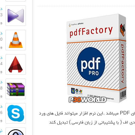
دان
23 بهمن
ورژن
دا
20 بهمن
ورژ
دان
14 دی 
ورژن
دان
18 آذر 
ورژ
دان
16 فروردی
نرم افزاری برای ساخت فایل های PDF میباشد .این نرم افزار میتواند فایل های ورد
ورژن
 اف ( با پشتیبانی از زبان فارسی ) تبدیل کند
نر