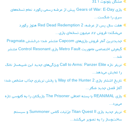
مشکل بلوتوث آ 31
بازی Gears of War: E-Day پیش از عرضه رسمی رکورد تمام نسخه‌های
سری را شکست...
هفت سال پس از عرضه، Red Dead Redemption 2 هنوز رکورد
می‌شکند؛ فروش ۸۷ میلیون نسخه‌ای بازی...
جدیدترین آمار فروش بازی‌های Capcom منتشر شد؛ درخشش Pragmata
گیم‌پلی اختصاصی ماموریت Metro Fault بازی Control Resonant منتشر
شد...
تریلر تازه Call to Arms: Panzer Elite ویژگی‌های جدید این شبیه‌ساز تانک
را نمایش می‌دهد...
تاریخ انتشار بازی Way of the Hunter 2 با پخش تریلری جذاب مشخص شد؛
آغاز فصل جدید شکار...
بازی REANIMAL با بسته الحاقی The Prisoner بازیکنان را به کابوسی تازه
می‌برد...
تریلر جدید بازی Titan Quest II جزئیات کلاس Summoner و سیستم
ساخت‌وساز را به تصویر می‌کشد...