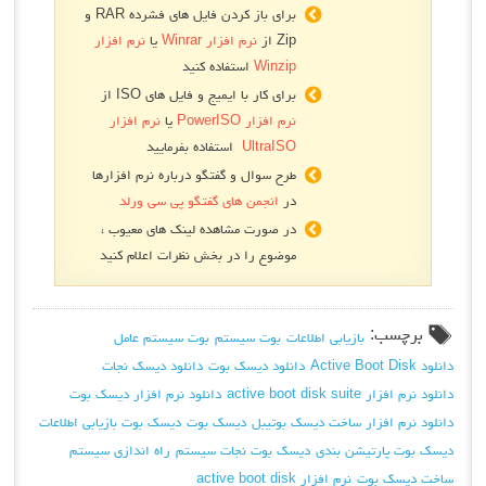
برای باز کردن فایل های فشرده RAR و
Zip از
نرم افزار Winrar
یا
نرم افزار
Winzip
استفاده کنید
برای کار با ایمیج و فایل های ISO از
نرم افزار PowerISO
یا
نرم افزار
UltraISO
استفاده بفرمایید
طرح سوال و گفتگو درباره نرم افزارها
در
انجمن های گفتگو پی سی ورلد
در صورت مشاهده لینک های معیوب ،
موضوع را در بخش نظرات اعلام کنید
برچسب:
بازیابی اطلاعات
بوت سیستم
بوت سیستم عامل
دانلود Active Boot Disk
دانلود دیسک بوت
دانلود دیسک نجات
دانلود نرم افزار active boot disk suite
دانلود نرم افزار دیسک بوت
دانلود نرم افزار ساخت دیسک بوتیبل
دیسک بوت
دیسک بوت بازیابی اطلاعات
دیسک بوت پارتیشن بندی
دیسک بوت نجات سیستم
راه اندازی سیستم
ساخت دیسک بوت
نرم افزار active boot disk