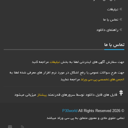
تبلیغات
تماس با ما
راهنمای دانلود
تماس با ما
جهت سفارش آگهی های اینترنتی لطفا به بخش
تبلیغات
مراجعه کنید
جهت طرح سوالات عمومی یا رفع اشکال در مورد نرم افزار های معرفی شده لطفا به
انجمن های تخصصی پی سی ورلد
مراجعه نمایید
فایل های قابل دانلود توسط سرورهای قدرتمند
میزبانی میشود
پیشتاز
P30world
All Rights Reserved
© 2026
تمامی حقوق مادی و معنوی متعلق به پی سی ورلد میباشد