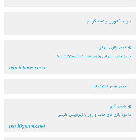
خرید فالوور اینستاگرام
خرید فالوور ایرانی
خرید فالوور ایرانی وافعی همراه با ضمانت کیفیت
digi-follower.com
خرید سرور استوک hp
پارسی گیم
دانلود بازی های جدید و روز با زیرنویس فارسی
par30games.net