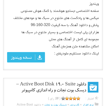
ویندوز
صفحه اختصاصی جستجو هوشمند با کمک هوش مصنوعی
میکس ها و پادکست های متنوع در سبک ها و مودهای مختلف
پخش و دانلود آهنگ با سه کیفیت 320-160-96
هزاران پلی لیست اختصاصی و بسیار متنوع در سبک ها
مجموعه ای کامل از آهنگ های محلی
امکان مشاهده متن همزمان آهنگ
لینک دانلود مستقیم ملودیفای :
نسخه ویندوز
دانلود Active Boot Disk 19.0 Suite –
دیسک بوت نجات و راه اندازی کامپیوتر
امتیاز :
(
18
رای )
نرم افزار
»
کاربردی
»
دیسک بوت و نجات
»
دانلود Active Boot