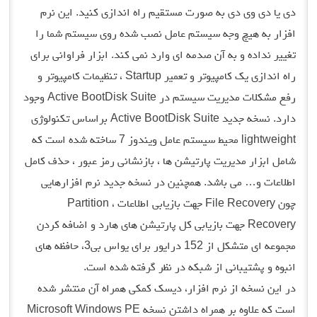
دی یا دی وی دی به صورت مستقیم راه اندازی کنید. این نرم
افزار به هیچ وجه سیستم عامل نصب شده روی سیستم شما را
تغییر نداده و به آن صدمه ای وارد نمی کند. ابزار فراوانی برای
راه اندازی یک کامپیوتر و تعمیر Startup ، تنظیمات کامپیوتر و
رفع مشکلات مدیریت سیستم در Active BootDisk Suite وجود
دارد. نسخه جدید Active BootDisk Suite براساس تکنولوژی
lightweight محیط سیستم عامل ویندوز 7 ساخته شده است که
شامل ابزار مدیریت پارتیشن ها ، بازنشانی رمز عبور ، حذف کامل
اطلاعات و… می باشد. همچنین در نسخه جدید نرم افزارهایی
چون File Recovery جهت بازیابی اطلاعات ، Partition
Recovery جهت بازیابی کل پارتیشن های هارد و اضافه کردن
مجموعه ای متشکل از 152 درایور برای یواس بی3، حافظه های
انبوه و پشتیبانی از شبکه در نظر گرفته شده است.
در این نسخه از نرم افزار، دیسک کمکی همراه آن منتشر شده
است که علاوه بر همراه داشتن نسخه Microsoft Windows PE