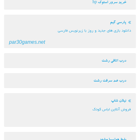
ور استوک hp
یم
ی های جدید و روز با زیرنویس فارسی
par30games.net
اقی رشت
 سرقت رشت
اپ
ین لباس کودک
پیما مشهد