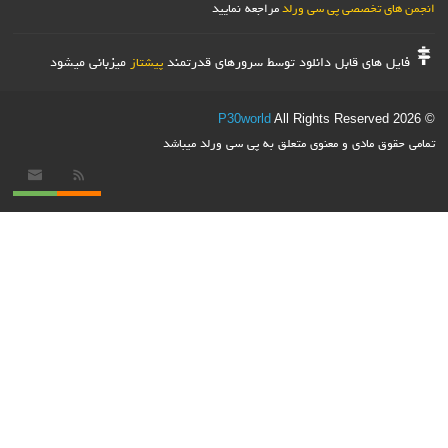
صصی پی سی ورلد
مراجعه نمایید
ی قابل دانلود توسط سرورهای قدرتمند
میزبانی میشود
پیشتاز
P30world
All Rights Rese
دی و معنوی متعلق به پی سی ورلد میباشد