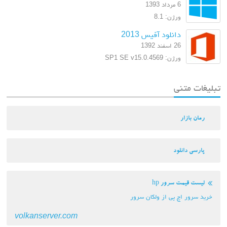
6 مرداد 1393
ورژن: 8.1
دانلود آفیس 2013
26 اسفند 1392
ورژن: SP1 SE v15.0.4569
تنی
ار
انلود
مت سرور hp
اچ پی از ولکان سرور
volkanserver.com