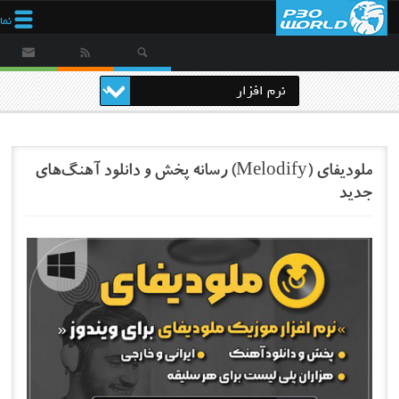
نمایش
منو
ملودیفای (Melodify) رسانه پخش و دانلود آهنگ‌های