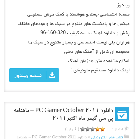
تصاصی جستجو هوشمند با کمک هوش مصنوعی
و پادکست های متنوع در سبک ها و مودهای مختلف
ود آهنگ با سه کیفیت 320-160-96
لی لیست اختصاصی و بسیار متنوع در سبک ها
ی کامل از آهنگ های محلی
شاهده متن همزمان آهنگ
لود مستقیم ملودیفای :
نسخه ویندوز
دانلود PC Gamer October 2011 – ماهنامه
پی سی گیمر ماه اکتبر2011
:
(
1
رای )
ای الکترونیکی
»
دانلود PC Gamer October 2011 – ماهنامه