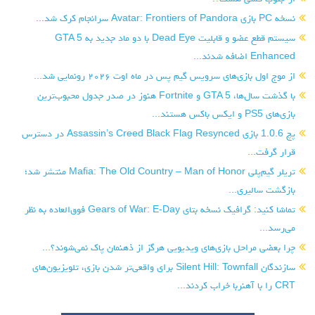
نسخه PC بازی Avatar: Frontiers of Pandora سرانجام کرک شد...
سیستم قطع عضو و قابلیت Dead Eye با دو ماد جدید به GTA 5
Enhanced اضافه شدند...
از موج اول بازی‌های سرویس گیم پس در ماه اوت ۲۰۲۶ رونمایی شد...
با گذشت سال‌ها، GTA 5 و Fortnite هنوز در صدر جدول محبوب‌ترین
بازی‌های PS5 و ایکس باکس هستند...
پچ 1.0.6 بازی Assassin’s Creed Black Flag Resynced در دسترس
قرار گرفت...
تریلر گیم‌پلی Mafia: The Old Country – Man of Honor منتشر شد؛
بازگشت سالیری...
تماشا کنید: گرافیک نسخه بتای Gears of War: E-Day فوق‌العاده به نظر
می‌رسد...
چرا بعضی مراحل بازی‌های ویدیویی هرگز از ذهنمان پاک نمی‌شوند؟...
سازندگان Silent Hill: Townfall برای واقعی‌تر شدن بازی، تلویزیون‌های
CRT را با آهنربا خراب کردند...