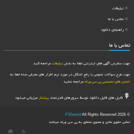
تبلیغات
تماس با ما
راهنمای دانلود
اس با ما
ت سفارش آگهی های اینترنتی لطفا به بخش
تبلیغات
مراجعه کنید
ت طرح سوالات عمومی یا رفع اشکال در مورد نرم افزار های معرفی شده لطفا به
جمن های تخصصی پی سی ورلد
مراجعه نمایید
فایل های قابل دانلود توسط سرورهای قدرتمند
میزبانی میشود
پیشتاز
P30world
All Rights Reserved
©
امی حقوق مادی و معنوی متعلق به پی سی ورلد میباشد