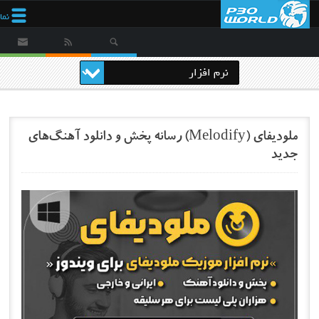
نمایش
منو
ملودیفای (Melodify) رسانه پخش و دانلود آهنگ‌های
جدید