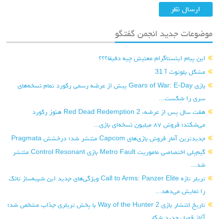
موضوعات جدید انجمن گفتگو
این پیام اینستاگرام معنیش چیه دقیقا؟؟؟
مشکل بلوتوث آ 31
بازی Gears of War: E-Day پیش از عرضه رسمی رکورد تمام نسخه‌های
سری را شکست...
هفت سال پس از عرضه، Red Dead Redemption 2 هنوز رکورد
می‌شکند؛ فروش ۸۷ میلیون نسخه‌ای بازی...
جدیدترین آمار فروش بازی‌های Capcom منتشر شد؛ درخشش Pragmata
گیم‌پلی اختصاصی ماموریت Metro Fault بازی Control Resonant منتشر
شد...
تریلر تازه Call to Arms: Panzer Elite ویژگی‌های جدید این شبیه‌ساز تانک
را نمایش می‌دهد...
تاریخ انتشار بازی Way of the Hunter 2 با پخش تریلری جذاب مشخص شد؛
آغاز فصل جدید شکار...