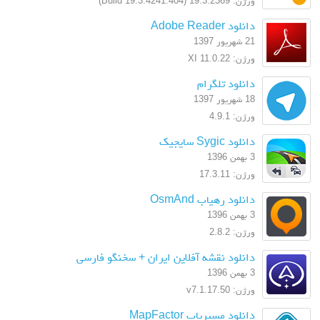
ورژن: 19.3.2369 (Build 19.3.4241.404)
دانلود Adobe Reader
21 شهریور 1397
ورژن: XI 11.0.22
دانلود تلگرام
18 شهریور 1397
ورژن: 4.9.1
دانلود Sygic سایجیک
3 بهمن 1396
ورژن: 17.3.11
دانلود رهیاب OsmAnd
3 بهمن 1396
ورژن: 2.8.2
دانلود نقشه آفلاین ایران + سخنگو فارسی
3 بهمن 1396
ورژن: v7.1.17.50
دانلود مسیریاب MapFactor