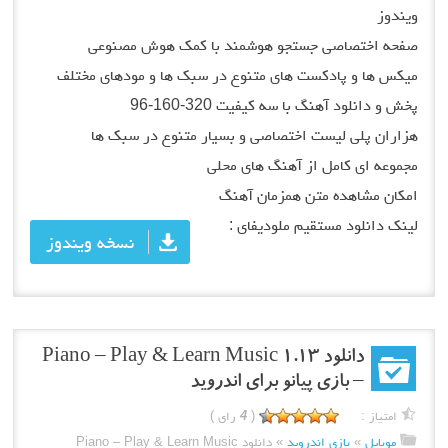
ویندوز
صفحه اختصاصی جستجو هوشمند با کمک هوش مصنوعی
میکس ها و پادکست های متنوع در سبک ها و مودهای مختلف
پخش و دانلود آهنگ با سه کیفیت 320-160-96
هزاران پلی لیست اختصاصی و بسیار متنوع در سبک ها
مجموعه ای کامل از آهنگ های محلی
امکان مشاهده متن همزمان آهنگ
لینک دانلود مستقیم ملودیفای :
نسخه ویندوز
دانلود Piano – Play & Learn Music 1.13
– بازی پیانو برای اندروید
امتیاز :
(
4
رای )
موبایل
»
بازی اندروید
»
دانلود Piano – Play & Learn Music