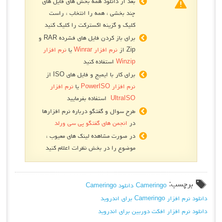
بعد از دانلود همه بخش های فایل های
چند بخشی ، همه را انتخاب ، راست
کلیک و گزینه اکسترکت را کلیک کنید
برای باز کردن فایل های فشرده RAR و
Zip از
نرم افزار Winrar
یا
نرم افزار
Winzip
استفاده کنید
برای کار با ایمیج و فایل های ISO از
نرم افزار PowerISO
یا
نرم افزار
UltraISO
استفاده بفرمایید
طرح سوال و گفتگو درباره نرم افزارها
در
انجمن های گفتگو پی سی ورلد
در صورت مشاهده لینک های معیوب ،
موضوع را در بخش نظرات اعلام کنید
برچسب:
Cameringo
دانلود Cameringo
دانلود نرم افزار Cameringo برای اندروید
دانلود نرم افزار افکت دوربین برای اندروید