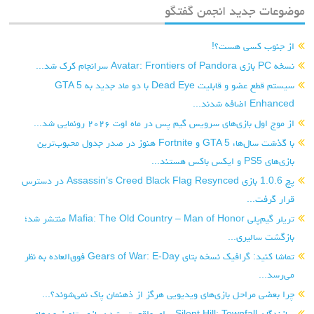
موضوعات جدید انجمن گفتگو
از جنوب کسی هست؟!
نسخه PC بازی Avatar: Frontiers of Pandora سرانجام کرک شد...
سیستم قطع عضو و قابلیت Dead Eye با دو ماد جدید به GTA 5
Enhanced اضافه شدند...
از موج اول بازی‌های سرویس گیم پس در ماه اوت ۲۰۲۶ رونمایی شد...
با گذشت سال‌ها، GTA 5 و Fortnite هنوز در صدر جدول محبوب‌ترین
بازی‌های PS5 و ایکس باکس هستند...
پچ 1.0.6 بازی Assassin’s Creed Black Flag Resynced در دسترس
قرار گرفت...
تریلر گیم‌پلی Mafia: The Old Country – Man of Honor منتشر شد؛
بازگشت سالیری...
تماشا کنید: گرافیک نسخه بتای Gears of War: E-Day فوق‌العاده به نظر
می‌رسد...
چرا بعضی مراحل بازی‌های ویدیویی هرگز از ذهنمان پاک نمی‌شوند؟...
سازندگان Silent Hill: Townfall برای واقعی‌تر شدن بازی، تلویزیون‌های