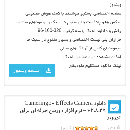
ویندوز
صفحه اختصاصی جستجو هوشمند با کمک هوش مصنوعی
میکس ها و پادکست های متنوع در سبک ها و مودهای مختلف
پخش و دانلود آهنگ با سه کیفیت 320-160-96
هزاران پلی لیست اختصاصی و بسیار متنوع در سبک ها
مجموعه ای کامل از آهنگ های محلی
امکان مشاهده متن همزمان آهنگ
لینک دانلود مستقیم ملودیفای :
نسخه ویندوز
دانلود Cameringo+ Effects Camera
v2.8.25 – نرم افزار دوربین حرفه ای برای
اندروید
امتیاز :
(
1
رای )