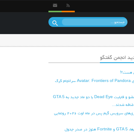
د انجمن گفتگو
 هست؟!
نسخه PC بازی Avatar: Frontiers of Pandora سرانجام کرک
سیستم قطع عضو و قابلیت Dead Eye با دو ماد جدید به GTA 5
از موج اول بازی‌های سرویس گیم پس در ماه اوت ۲۰۲۶ رونمایی
با گذشت سال‌ها، GTA 5 و Fortnite هنوز در صدر جدول