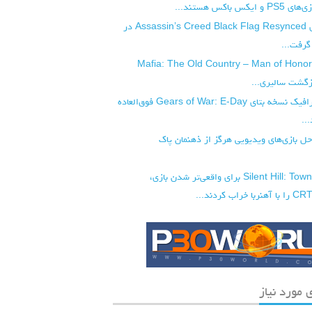
س باکس هستند...
پچ 1.0.6 بازی Assassin’s Creed Black Flag Resynced در
رفت...
تریلر گیم‌پلی Mafia: The Old Country – Man of Honor
زگشت سالیری...
تماشا کنید: گرافیک نسخه بتای Gears of War: E-Day فوق‌العاده
..
ل بازی‌های ویدیویی هرگز از ذهنمان پاک
سازندگان Silent Hill: Townfall برای واقعی‌تر شدن بازی،
 مورد نیاز