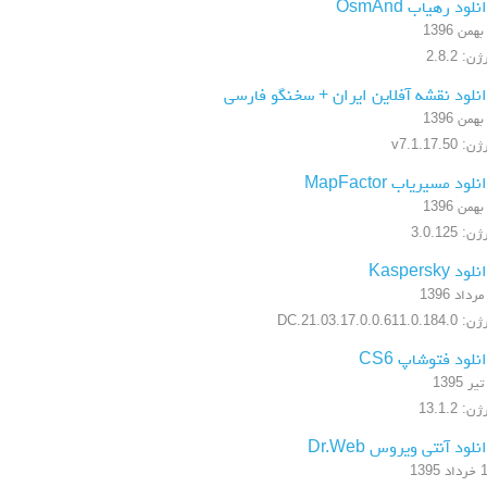
نلود رهیاب OsmAnd
ن: 2.8.2
نلود نقشه آفلاین ایران + سخنگو فارسی
: v7.1.17.50
نلود مسیریاب MapFactor
ن: 3.0.125
لود Kaspersky
17.0.0.611.0.184.DC.21.03
نلود فتوشاپ CS6
ن: 13.1.2
نلود آنتی ویروس Dr.Web
 1395