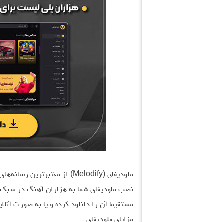
ملودیفای (Melodify) از معتبرت
نصب ملودیفای شما به هزاران آهنگ در سبک‌ها
مستقیما آن را دانلود کرده و یا به صورت آنلا
مزایای ملودیفای