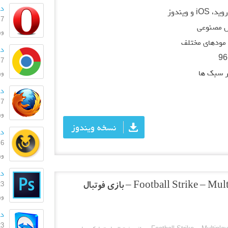
دان
ویندوز
7 اسفند 1404
 مصنوعی
ورژن:
مودهای مختلف
دا
7 اسفند 1404
ر سبک ها
ورژن:
دا
7 اسفند 1404
ورژ
نسخه ویندوز
دا
6 اسفند 1404
ورژ
دا
23 بهمن
دانلود Football Strike – Multiplayer Soccer 1.6.0 – بازی فوتبال
ورژن:
دانل
23 بهمن