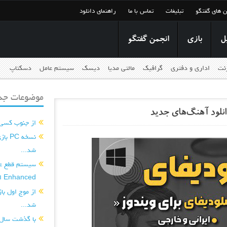
ن های گفتگو
تبلیغات
تماس با ما
راهنمای دانلود
ل
بازی
انجمن گفتگو
رنت
اداری و دفتری
گرافیک
مالتی مدیا
دیسک
سیستم عامل
دسکتاپ
موضوعات جدی
از جنوب کسی
شد...
Enhanced اضافه شدند...
شد...