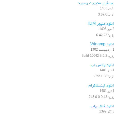
م افزار مدیریت پسورد
ن: 3.67.0
نلود منیجر IDM
1403
ن: 6.42.23
لود Winamp
شت 1402
5.9.2 Build 10042
نلود واتس اپ
1401
: 2.22.15.8
نلود اینستاگرام
1401
 243.0.0.0.43
نلود فلش پلیر
1399