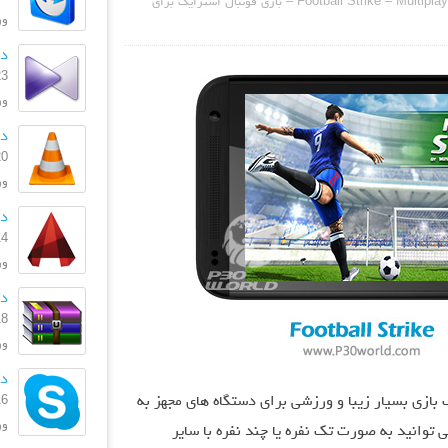
دانلود Football Strike – Multiplayer Soccer 1.6.0 – بازی فوتبال استرایک برای
ورژ
دان
23 بهمن
ورژن
دا
20 بهمن
ورژ
دان
14 دی 
ورژن
دان
18 آذر 
ورژ
دان
Football Strike – Multiplayer S یک بازی بسیار زیبا و ورزشی برای دستگاه های مجهز به
16 فروردی
ورژن
 توانید به صورت تک نفره یا چند نفره با سایر