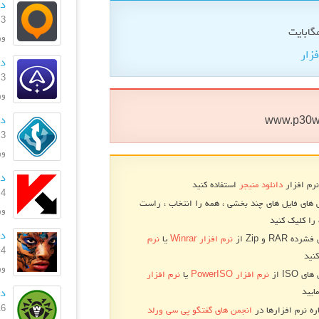
دا
3 بهمن 1396
ورژ
فزار
دا
3 بهمن 1396
ورژن
دا
www.p30w
3 بهمن 1396
ورژ
دان
نرم افزار
دانلود منیجر
استفاده کنید
4 مرداد 1396
 های فایل های چند بخشی ، همه را انتخاب ، راست
ورژن: .0
را کلیک کنید
دا
RA و Zip از
نرم افزار Winrar
یا
نرم
4 تیر 1395
نید
ورژ
 ISO از
نرم افزار PowerISO
یا
نرم افزار
ایید
دا
16 خرداد
ره نرم افزارها در
انجمن های گفتگو پی سی ورلد