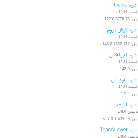
لود Opera
 127.0.5778.76
نلود گوگل کروم
 145.0.7632.117
نلود فایرفاکس
ن: 148.0
نلود ملودیفای
ن: 1.2.2
نلود فتوشاپ
 1404
 2026 v27.3.1.4
ود TeamViewer
 1404