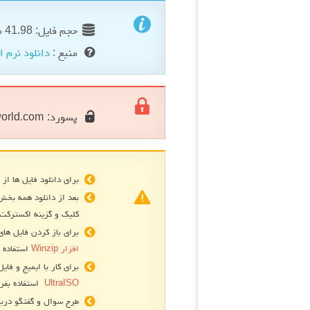
حجم فایل: 41.98 مگابایت
منبع :
دانلود نرم ا
پسورد:
orld.com
برای دانلود فایل ها از 
بعد از دانلود همه بخش
کلیک و گزینه اکسترکت 
برای باز کردن فایل های فشرده R
افزار Winzip
استفاده ک
برای کار با ایمیج و فایل های
UltraISO
استفاده بفرم
طرح سوال و گفتگو دربا