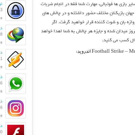
نر
ایر بازی ها فوتبالی، مهارت شما فقط در انجام ضربات
3 آبان 1403
جهان بازیکنان مختلف حضور داشتته و در چالش های
ورژ
ازه بان و شوت کننده قرار خواهید گرفت. اگر
دا
یروز میدان شده و جایزه هر چالش به شما اهدا خواهد
28 مهر 
دال کسب می کنید.
ورژ
دان
11 اردیبه
ورژن: 
دا
16 تیر 
ورژن
دا
16 تیر 
ورژن:
دا
30 آذر 