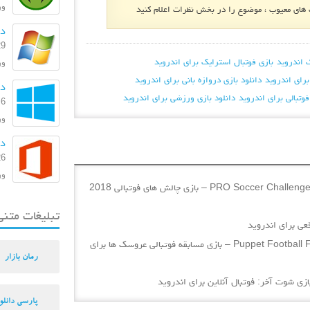
ورژن
ای معیوب ، موضوع را در بخش نظرات اعلام کنید
دا
29 بهمن
 اندروید
بازی فوتبال استرایک برای اندروید
ورژن:
دانلود بازی دروازه بانی برای اندروید
دانل
فوتبالی برای اندروید
دانلود بازی ورزشی برای اندروید
6 مرداد 1393
ورژ
دا
26 اسفند
ورژن: 
دانلود PRO Soccer Challenges 2018 World Football Stars v1.0.0 – بازی چالش های فوتبالی 2018
تبلیغات متنی
دانلود Puppet Football Fighters Steampunk Soccer v0.0.57 – بازی مسابقه فوتبالی عروسک ها برای
رمان بازار
پارسی دانلو