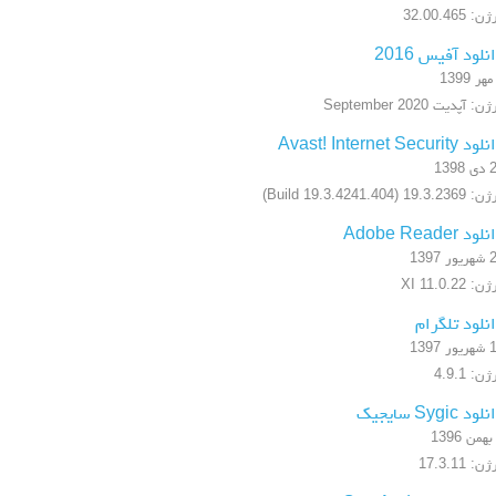
: 32.00.465
نلود آفیس 2016
ن: آپدیت September 2020
 Avast! Internet Security
1398
19.3.2 (Build 19.3.4241.404)
ود Adobe Reader
ر 1397
: XI 11.0.22
نلود تلگرام
ر 1397
ن: 4.9.1
ود Sygic سایجیک
ن: 17.3.11