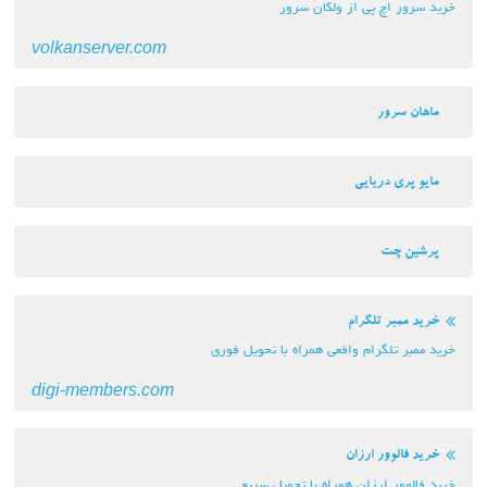
خرید سرور اچ پی از ولکان سرور
volkanserver.com
ماهان سرور
مایو پری دریایی
پرشین چت
خرید ممبر تلگرام
خرید ممبر تلگرام واقعی همراه با تحویل فوری
digi-members.com
خرید فالوور ارزان
خرید فالوور ارزان همراه با تحویل سریع