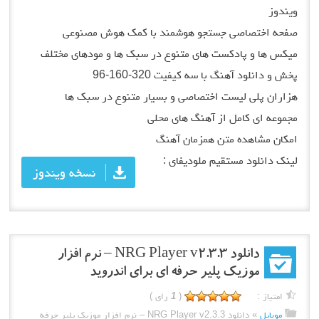
ویندوز
صفحه اختصاصی جستجو هوشمند با کمک هوش مصنوعی
میکس ها و پادکست های متنوع در سبک ها و مودهای مختلف
پخش و دانلود آهنگ با سه کیفیت 320-160-96
هزاران پلی لیست اختصاصی و بسیار متنوع در سبک ها
مجموعه ای کامل از آهنگ های محلی
امکان مشاهده متن همزمان آهنگ
لینک دانلود مستقیم ملودیفای :
نسخه ویندوز
دانلود NRG Player v2.3.3 – نرم افزار
موزیک پلیر حرفه ای برای اندروید
امتیاز :
(
1
رای )
موبایل
»
دانلود NRG Player v2.3.3 – نرم افزار موزیک پلیر حرفه