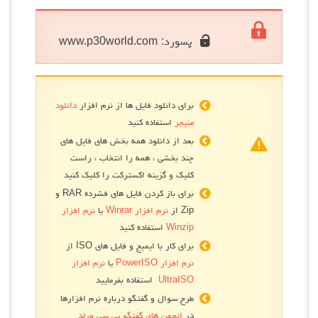
پسورد:
www.p30world.com
برای دانلود فایل ها از نرم افزار
دانلود
منیجر
استفاده کنید
بعد از دانلود همه بخش های فایل های
چند بخشی ، همه را انتخاب ، راست
کلیک و گزینه اکسترکت را کلیک کنید
برای باز کردن فایل های فشرده RAR و
Zip از
نرم افزار Winrar
یا
نرم افزار
Winzip
استفاده کنید
برای کار با ایمیج و فایل های ISO از
نرم افزار PowerISO
یا
نرم افزار
UltraISO
استفاده بفرمایید
طرح سوال و گفتگو درباره نرم افزارها
در
انجمن های گفتگو پی سی ورلد