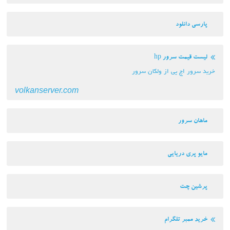
پارسی دانلود
لیست قیمت سرور hp
خرید سرور اچ پی از ولکان سرور
volkanserver.com
ماهان سرور
مایو پری دریایی
پرشین چت
خرید ممبر تلگرام