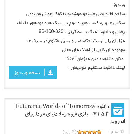
ویندوز
صفحه اختصاصی جستجو هوشمند با کمک هوش مصنوعی
میکس ها و پادکست های متنوع در سبک ها و مودهای مختلف
پخش و دانلود آهنگ با سه کیفیت 320-160-96
هزاران پلی لیست اختصاصی و بسیار متنوع در سبک ها
مجموعه ای کامل از آهنگ های محلی
امکان مشاهده متن همزمان آهنگ
لینک دانلود مستقیم ملودیفای :
نسخه ویندوز
دانلود Futurama: Worlds of Tomorrow
v1.5.4 – بازی فیوچرما: دنیای فردا برای
اندروید
امتیاز :
(
1
رای )