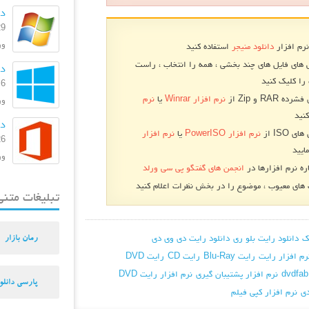
دا
29 بهمن
ورژن:
نرم افزار
دانلود منیجر
استفاده کنید
 های فایل های چند بخشی ، همه را انتخاب ، راست
دانل
را کلیک کنید
6 مرداد 1393
RA و Zip از
نرم افزار Winrar
یا
نرم
ورژ
نید
دا
 ISO از
نرم افزار PowerISO
یا
نرم افزار
26 اسفند
ایید
ورژن: 
ره نرم افزارها در
انجمن های گفتگو پی سی ورلد
ای معیوب ، موضوع را در بخش نظرات اعلام کنید
تبلیغات متنی
ک
دانلود رایت بلو ری
دانلود رایت دی وی دی
رمان بازار
رم افزار رایت
رایت Blu-Ray
رایت CD
رایت DVD
نرم افزار پشتیبان گیری
نرم افزار رایت DVD
پارسی دانلو
دی
نرم افزار کپی فیلم