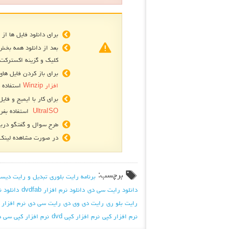
برای دانلود فایل ها از 
بعد از دانلود همه بخش
کلیک و گزینه اکسترکت 
برای باز کردن فایل های فشرده R
افزار Winzip
استفاده ک
برای کار با ایمیج و فایل های
UltraISO
استفاده بفرم
طرح سوال و گفتگو دربا
در صورت مشاهده لینک ه
برچسب:
برنامه رایت بلوری
تبدیل و رایت دیس
دانلود رایت سی دی
دانلود نرم افزار dvdfab
دانلود ن
رایت بلو ری
رایت دی وی دی
رایت سی دی
نرم افزار dvdfab
نرم افزار کپی
نرم افزار کپی dvd
نرم افزار کپی سی 