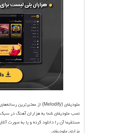
ملودیفای (Melodify) از معتبرت
نصب ملودیفای شما به هزاران آهنگ در سبک‌ها
مستقیما آن را دانلود کرده و یا به صورت آنلا
مزایای ملودیفای