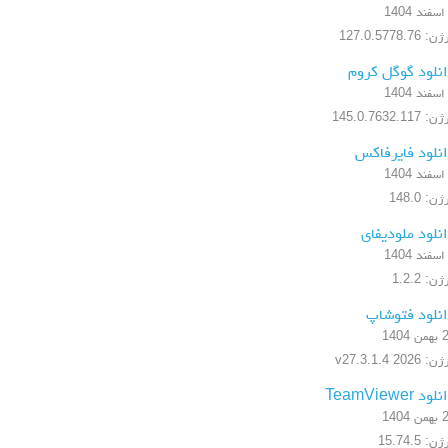
 127.0.5778.76
نلود گوگل کروم
 145.0.7632.117
نلود فایرفاکس
ن: 148.0
نلود ملودیفای
ن: 1.2.2
نلود فتوشاپ
 1404
 2026 v27.3.1.4
ود TeamViewer
 1404
ن: 15.74.5