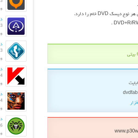
3 بهمن 1396
ورژ
ک DVD خام را دارد.
دا
DVD+R/RW,
3 بهمن 1396
ورژن
دا
3 بهمن 1396
ورژ
دان
4 مرداد 1396
ورژن: .0
دا
4 تیر 1395
فزار
ورژ
دا
16 خرداد
www.p30w
ورژن