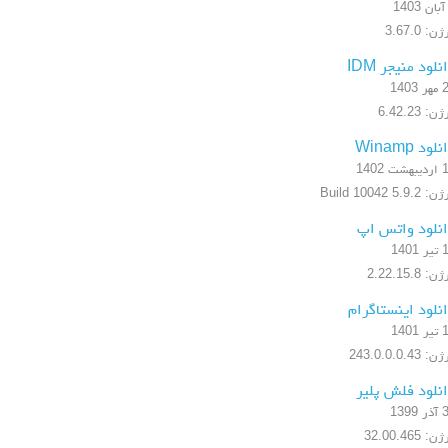
ن: 3.67.0
نلود منیجر IDM
1403
ن: 6.42.23
لود Winamp
شت 1402
5.9.2 Build 10042
نلود واتس اپ
1401
: 2.22.15.8
نلود اینستاگرام
1401
 243.0.0.0.43
نلود فلش پلیر
1399
: 32.00.465