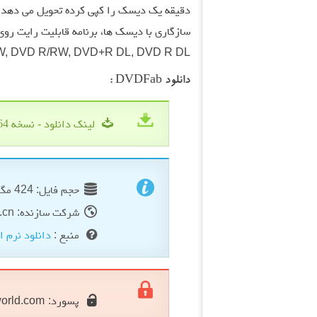
دقیقه یک دیسک را کپی کرده تحویل می دهد.
سازگاری با دیسک ها، برنامه قابلیت رایت روی هر نوع دیس
 DVD R/RW, DVD+R DL, DVD R DL .
دانلود DVDFab :
لینک دانلود - نسخه 64 بیتی
حجم فایل: 424 مگابایت
شرکت سازنده: dvdfab.cn
منبع :
دانلود نرم ا
پسورد:
orld.com