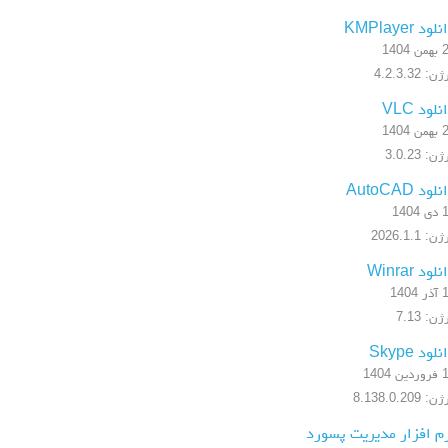
لود KMPlayer
 1404
: 4.2.3.32
نلود VLC
 1404
ن: 3.0.23
لود AutoCAD
1404
: 2026.1.1
لود Winrar
1404
ن: 7.13
لود Skype
ن 1404
: 8.138.0.209
م افزار مدیریت پسورد