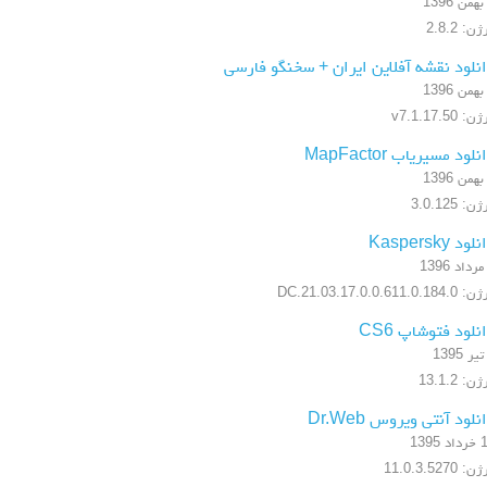
ن: 2.8.2
نلود نقشه آفلاین ایران + سخنگو فارسی
: v7.1.17.50
نلود مسیریاب MapFactor
ن: 3.0.125
لود Kaspersky
17.0.0.611.0.184.DC.21.03
نلود فتوشاپ CS6
ن: 13.1.2
نلود آنتی ویروس Dr.Web
 1395
: 11.0.3.5270