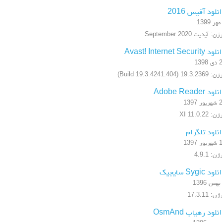
نلود آفیس 2016
ن: آپدیت September 2020
 Avast! Internet Security
1398
19.3.2 (Build 19.3.4241.404)
ود Adobe Reader
ر 1397
: XI 11.0.22
نلود تلگرام
ر 1397
ن: 4.9.1
ود Sygic سایجیک
ن: 17.3.11
نلود رهیاب OsmAnd