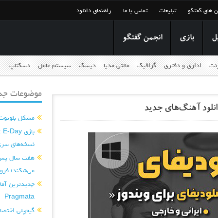
ن های گفتگو
تبلیغات
تماس با ما
راهنمای دانلود
ل
بازی
انجمن گفتگو
رنت
اداری و دفتری
گرافیک
مالتی مدیا
دیسک
سیستم عامل
دسکتاپ
موضوعات جدی
مشکل بلوتوث آ 
نسخه‌های سری
می‌شکند؛ فروش ۸۷ میلیون نسخه‌ای
Pragmata