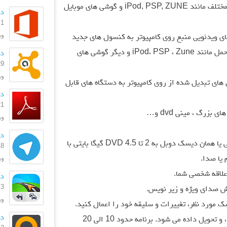
تبدیل کند تا بتوانید آنها را روی دستگاه های مختلف مانند iPod, PSP, ZUNE و گوشی های موبایل
دا
1 مهر 1399
ورژ
ل های ویدئویی منبع روی کامپیوتر به کنسول های جدید
مانند PS3 ، Xbox 360 یا دستگاه های قابل حمل مانند iPod، PSP ، Zune و دیگر گوشی های
دانلود
29 دی 
ورژن: 369
یل های تبدیل شده از روی کامپیوتر به دستگاه های قابل
دانل
21 شهریو
ورژن
دا
جدا کننده دیسک ، کپی یک DVD 9 گیگا بایتی یا همان دیسک دوبل به 2 تا DVD 4.5 گیگا بایتی با
18 شهریو
یا صدا.
ورژ
دانل
3 بهمن 1396
ش صدای ویژه و زیر نویس.
ورژ
 مورد نظر، تغییرات و سلیقه خود را اعمال کنید.
دا
سرعت عمل، خیلی سریع دیسک شما کپی شده ، و تحویل داده می شود. برنامه حدود 10 الی 20