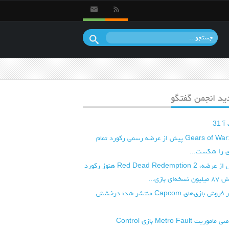
د انجمن گفتگو
31
بازی Gears of War: E-Day پیش از عرضه رسمی رکورد تمام
 را شکست...
هفت سال پس از عرضه، Red Dead Redemption 2 هنوز رکورد
 بازی...
جدیدترین آمار فروش بازی‌های Capcom منتشر شد؛ درخشش
گیم‌پلی اختصاصی ماموریت Metro Fault بازی Control