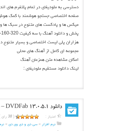
دسترسی به ملودیفای در تمام پلتفرم های اندروید، iOS و 
صفحه اختصاصی جستجو هوشمند با کمک هوش
میکس ها و پادکست های متنوع در سبک ها و 
پخش و دانلود آهنگ با سه کیفیت 320-160-96
هزاران پلی لیست اختصاصی و بسیار متنوع د
مجموعه ای کامل از آهنگ های محلی
امکان مشاهده متن همزمان آهنگ
لینک دانلود مستقیم ملودیفای :
دانلود DVDFab 13.0.5.1 – نرم افزار رایت و کپی دی وی دی و بلوری
امتیاز :
(
38
رای )
نرم افزار
»
سی دی و دی وی دی
»
نرم