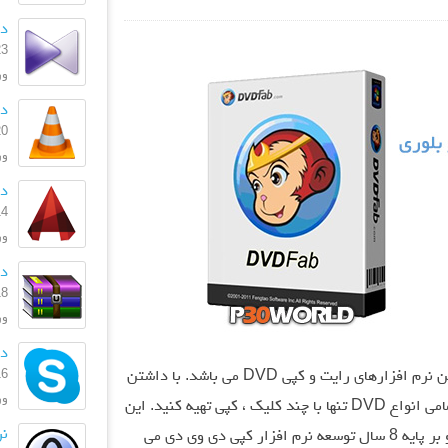
دان
23 بهمن
ورژن
دا
20 بهمن
ورژ
دان
14 دی 
ورژن
دان
18 آذر 
ورژ
دان
16 فروردی
یکی از قدرتمند ترین و منعطف ترین نرم افزارهای رایت و کپی DVD می باشد. با داشتن
ورژن
8 حالت مختلف برای کپی ، شما می توانید از تمامی انواع DVD تنها با چند کلیک ، کپی تهیه کنید. این
نر
نسخه از نرم افزار کاملاً بازنویسی شده است و بر پایه 8 سال توسعه نرم افزار کپی دی وی دی می