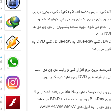
3 آبان 1403
ورژ
تنها کافیست که فیلم DVD خود را وارد دستگاه کنید سپس دکمه Start را کلیک کنید. بدین ترتیب
دا
ه دی وی دی ، روی یک دی وی دی کپی خواهند شد و
28 مهر 
کار انجام می شود. تهیه نسخه پشتیبان از دی وی دی ها
ورژ
دان
این نرم افزار شامل بخش های کپی DVD به DVD ، کپی Blue-Ray به Blue-Ray ، کپی DVD به
11 اردیبه
ورژن: 
فایل می باشد.
دا
16 تیر 
ورژن
عطف ترین و قدرتمند ترین نرم افزار کپی و رایت دی وی دی است.
دا
8 حالت کپی مختلف در آن به شما امکان تهیه کپی از فیلم های DVD روی هارد دیسک یا روی
16 تیر 
ورژن:
Blu-ray به Blu-Ray : کاملترین نرم افزار کپی و رایت دیسک های blu-Ray می باشد که دارای 4
دا
ی باشد.
30 آذر 
DVD به موبایل : این بخش می تواند فیلم دی وی دی را به فایل های AVI/MP4/WMV/MKV
ورژن