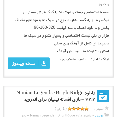
ویندوز
صفحه اختصاصی جستجو هوشمند با کمک هوش مصنوعی
میکس ها و پادکست های متنوع در سبک ها و مودهای مختلف
پخش و دانلود آهنگ با سه کیفیت 320-160-96
هزاران پلی لیست اختصاصی و بسیار متنوع در سبک ها
مجموعه ای کامل از آهنگ های محلی
امکان مشاهده متن همزمان آهنگ
لینک دانلود مستقیم ملودیفای :
نسخه ویندوز
دانلود Nimian Legends : BrightRidge
v7.7 – بازی افسانه نیمیان برای اندروید
امتیاز :
(
1
رای )
موبایل
»
دانلود Nimian Legends : BrightRidge v7.7 – بازی