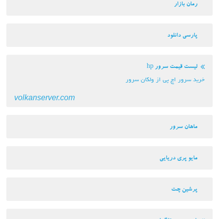
ار
نلود
مت سرور hp
اچ پی از ولکان سرور
volkanserver.com
رور
 دریایی
چت