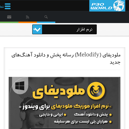
نمایش
منو
ملودیفای (Melodify) رسانه پخش و دانلود آهنگ‌های