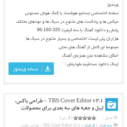
تصاصی جستجو هوشمند با کمک هوش مصنوعی
و پادکست های متنوع در سبک ها و مودهای مختلف
ود آهنگ با سه کیفیت 320-160-96
لی لیست اختصاصی و بسیار متنوع در سبک ها
ی کامل از آهنگ های محلی
اهده متن همزمان آهنگ
لود مستقیم ملودیفای :
نسخه ویندوز
TBS Cover Editor v2.1 – طراحی باکس،
لیبل و جعبه های سه بعدی برای محصولات
:
(
0
رای )
زار
»
گرافیک
»
TBS Cover Editor v2.1 – طراحی باکس،