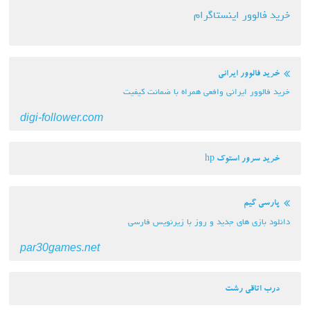
ور اینستاگرام
وور ایرانی
ر ایرانی وافعی همراه با ضمانت کیفیت
digi-follower.com
ر استوک hp
یم
ی های جدید و روز با زیرنویس فارسی
par30games.net
قی رشت