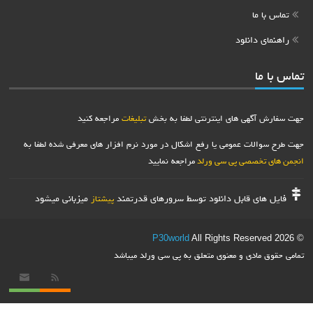
ا
انلود
هی های اینترنتی لطفا به بخش
تبلیغات
مراجعه کنید
ت عمومی یا رفع اشکال در مورد نرم افزار های معرفی شده لطفا به
صصی پی سی ورلد
مراجعه نمایید
 قابل دانلود توسط سرورهای قدرتمند
میزبانی میشود
پیشتاز
P30world
All Rights Rese
دی و معنوی متعلق به پی سی ورلد میباشد