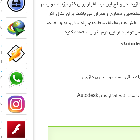
3 آبان 1403
زید. در واقع این نرم افزار برای ذکر جزئیات و رسم
ورژ
هندسین معماری و عمران می باشد. برای مثال اگر
دا
 بخش های مختلف ساختمان، پله برقی، موتور خانه،
28 مهر 
توانید از این نرم افزار استفاده کنید.
ورژ
دان
11 اردیبه
ورژن: 
دا
له برقی، آسانسور، نورپردازی و…
16 تیر 
ورژن
 نرم افزار های Autodesk
دا
16 تیر 
…
ورژن:
دا
30 آذر 
ورژن