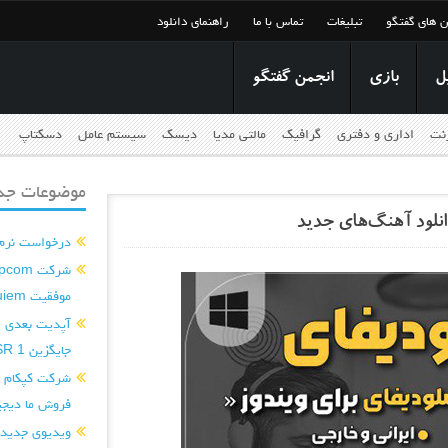
ن های گفتگو
تبلیغات
تماس با ما
راهنمای دانلود
ل
بازی
انجمن گفتگو
رنت
اداری و دفتری
گرافیک
مالتی مدیا
دیسک
سیستم عامل
دسکتاپ
موضوعات جدی
درخواست نرم افزار ditor
موفقیت Requiem را تکرار کند...
جایگزین PSSR 1 می‌کند...
فروش ما دیجی