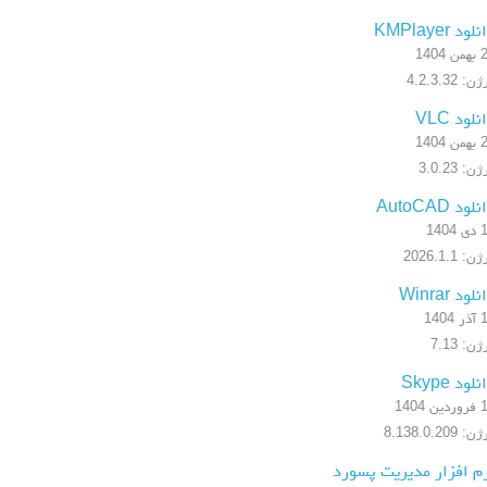
لود KMPlayer
 1404
: 4.2.3.32
نلود VLC
 1404
ن: 3.0.23
لود AutoCAD
1404
: 2026.1.1
لود Winrar
1404
ن: 7.13
لود Skype
ن 1404
: 8.138.0.209
م افزار مدیریت پسورد