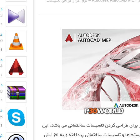
دانلود Autodesk AutoCAD MEP 2024.0.1 – نرم افزار طراحی تاسیسات
دان
23 بهمن
ورژن
دا
20 بهمن
ورژ
دان
14 دی 
ورژن
دان
18 آذر 
ورژ
دان
16 فروردی
ورژن
 برای طراحی کردن تاسیسات ساختمانی می باشد. این
یستم ها و تاسیسات ساختمانی پرداخته و به افزایش
نر