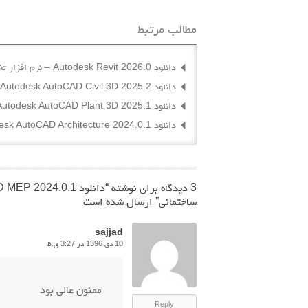
مطالب مرتبط
دانلود Autodesk Revit 2026.0 – نرم افزار تخصصی مدلسازی اطلاعات ساختمانی
دانلود Autodesk AutoCAD Civil 3D 2025.2 – نرم افزار طراحی شهری و عمرانی
دانلود Autodesk AutoCAD Plant 3D 2025.1 – نرم افزار طراحی سه بعدی تاسیسات پتروشیمی اتودسک
دانلود Autodesk AutoCAD Architecture 2024.0.1 – نرم افزار طراحی نقشه های معماری
3 دیدگاه برای نوشته “
ساختمانی
” ارسال شده است
sajjad
10 دی 1396 در 3:27 ق.ظ
ممنون عالی بود
Reply