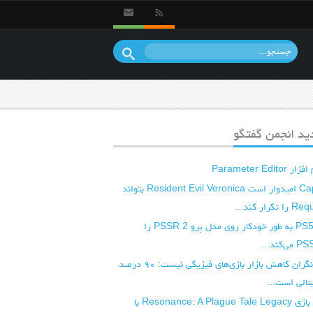
د انجمن گفتگو
Parameter E
شرکت Capcom امیدوار است Resident Evil Veronica بتواند
آپدیت بعدی PS5 به طور خودکار روی مدل پرو PSSR 2 را
شرکت کپکام نگران کاهش بازار بازی‌های فیزیکی نیست: ۹۰ درصد
تالی است...
ویدیوی جدید بازی Resonance: A Plague Tale Legacy با