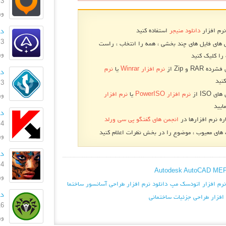
3 بهمن 1396
ورژ
دا
نرم افزار
دانلود منیجر
استفاده کنید
3 بهمن 1396
 های فایل های چند بخشی ، همه را انتخاب ، راست
ورژن
را کلیک کنید
RA و Zip از
نرم افزار Winrar
یا
نرم
دا
نید
3 بهمن 1396
 ISO از
نرم افزار PowerISO
یا
نرم افزار
ورژ
ایید
دان
ره نرم افزارها در
انجمن های گفتگو پی سی ورلد
4 مرداد 1396
ای معیوب ، موضوع را در بخش نظرات اعلام کنید
ورژن: .0
دا
4 تیر 1395
ورژ
نرم افزار اتودسک مپ
دانلود نرم افزار طراحی آسانسور ساختما
دا
 افزار طراحی جزئیات ساختمانی
16 خرداد
ورژن