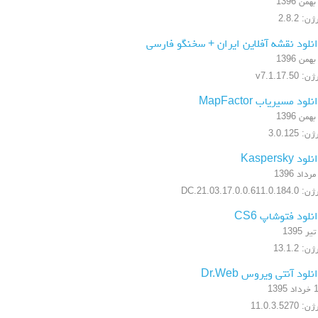
ن: 2.8.2
نلود نقشه آفلاین ایران + سخنگو فارسی
: v7.1.17.50
نلود مسیریاب MapFactor
ن: 3.0.125
لود Kaspersky
17.0.0.611.0.184.DC.21.03
نلود فتوشاپ CS6
ن: 13.1.2
نلود آنتی ویروس Dr.Web
 1395
: 11.0.3.5270