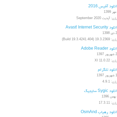
نلود آفیس 2016
ن: آپدیت September 2020
 Avast! Internet Security
1398
19.3.2 (Build 19.3.4241.404)
ود Adobe Reader
ر 1397
: XI 11.0.22
نلود تلگرام
ر 1397
ن: 4.9.1
ود Sygic سایجیک
ن: 17.3.11
نلود رهیاب OsmAnd