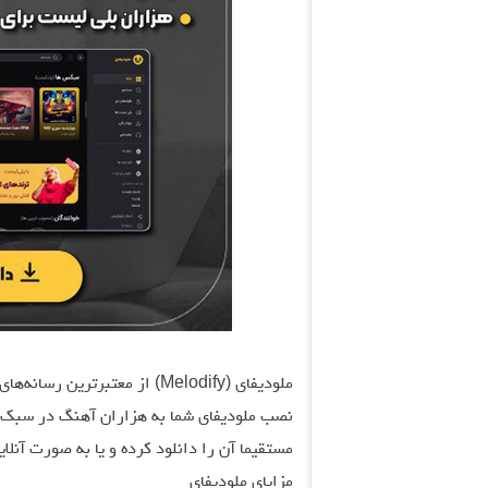
ملودیفای (Melodify) از معتبرت
نصب ملودیفای شما به هزاران آهنگ در سبک‌ها
مستقیما آن را دانلود کرده و یا به صورت آنلا
مزایای ملودیفای