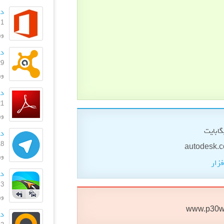
دا
1 مهر 1399
ورژ
دانلود
29 دی 
ورژن: 369
دانل
21 شهریو
ورژن
دا
18 شهریو
ورژ
فزار
دانل
3 بهمن 1396
ورژ
www.p30w
دا