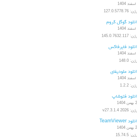
 127.0.5778.76
نلود گوگل کروم
 145.0.7632.117
نلود فایرفاکس
ن: 148.0
نلود ملودیفای
ن: 1.2.2
نلود فتوشاپ
 1404
 2026 v27.3.1.4
ود TeamViewer
 1404
ن: 15.74.5