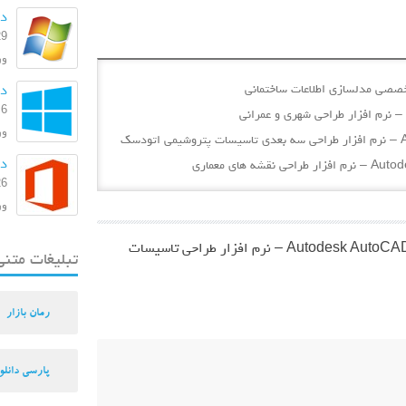
دا
29 بهمن
ورژن:
دانل
6 مرداد 1393
ورژ
دا
26 اسفند
ورژن: 
دانلود Autodesk AutoCAD MEP 2024.0.1 – نرم افزار طراحی تاسیسات
تبلیغات متنی
رمان بازار
پارسی دانلو