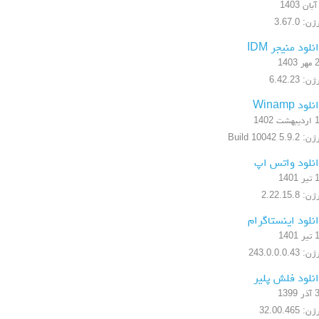
ن: 3.67.0
نلود منیجر IDM
1403
ن: 6.42.23
لود Winamp
شت 1402
5.9.2 Build 10042
نلود واتس اپ
1401
: 2.22.15.8
نلود اینستاگرام
1401
 243.0.0.0.43
نلود فلش پلیر
1399
: 32.00.465