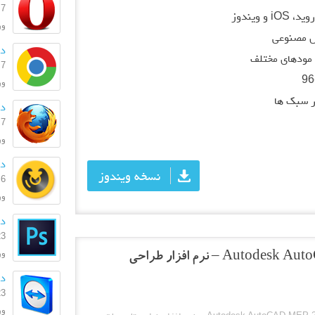
7 اسفند 1404
ویندوز
ورژن:
 مصنوعی
دا
مودهای مختلف
7 اسفند 1404
ورژن:
ر سبک ها
دا
7 اسفند 1404
ورژ
دا
نسخه ویندوز
6 اسفند 1404
ورژ
دا
23 بهمن
ورژن:
دانلود Autodesk AutoCAD MEP 2024.0.1 – نرم افزار طراحی
دانل
23 بهمن
ورژ