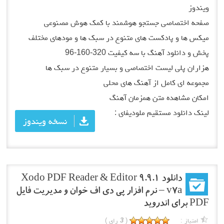
ویندوز
صفحه اختصاصی جستجو هوشمند با کمک هوش مصنوعی
میکس ها و پادکست های متنوع در سبک ها و مودهای مختلف
پخش و دانلود آهنگ با سه کیفیت 320-160-96
هزاران پلی لیست اختصاصی و بسیار متنوع در سبک ها
مجموعه ای کامل از آهنگ های محلی
امکان مشاهده متن همزمان آهنگ
لینک دانلود مستقیم ملودیفای :
نسخه ویندوز
دانلود Xodo PDF Reader & Editor 9.9.1
v7a – نرم افزار پی دی اف خوان و مدیریت فایل
PDF برای اندروید
امتیاز :
(
3
رای )