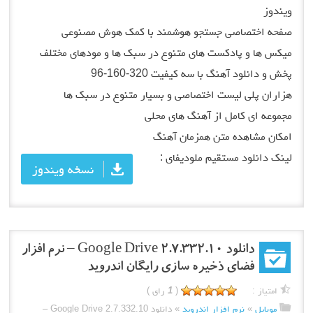
ویندوز
صفحه اختصاصی جستجو هوشمند با کمک هوش مصنوعی
میکس ها و پادکست های متنوع در سبک ها و مودهای مختلف
پخش و دانلود آهنگ با سه کیفیت 320-160-96
هزاران پلی لیست اختصاصی و بسیار متنوع در سبک ها
مجموعه ای کامل از آهنگ های محلی
امکان مشاهده متن همزمان آهنگ
لینک دانلود مستقیم ملودیفای :
نسخه ویندوز
دانلود Google Drive 2.7.332.10 – نرم افزار
فضای ذخیره سازی رایگان اندروید
امتیاز :
(
1
رای )
موبایل
»
نرم افزار اندروید
»
دانلود Google Drive 2.7.332.10 –