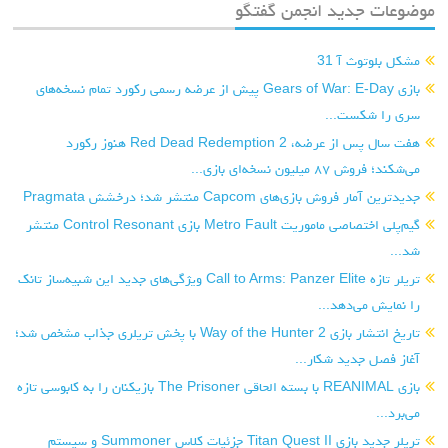
موضوعات جدید انجمن گفتگو
مشکل بلوتوث آ 31
بازی Gears of War: E-Day پیش از عرضه رسمی رکورد تمام نسخه‌های
سری را شکست...
هفت سال پس از عرضه، Red Dead Redemption 2 هنوز رکورد
می‌شکند؛ فروش ۸۷ میلیون نسخه‌ای بازی...
جدیدترین آمار فروش بازی‌های Capcom منتشر شد؛ درخشش Pragmata
گیم‌پلی اختصاصی ماموریت Metro Fault بازی Control Resonant منتشر
شد...
تریلر تازه Call to Arms: Panzer Elite ویژگی‌های جدید این شبیه‌ساز تانک
را نمایش می‌دهد...
تاریخ انتشار بازی Way of the Hunter 2 با پخش تریلری جذاب مشخص شد؛
آغاز فصل جدید شکار...
بازی REANIMAL با بسته الحاقی The Prisoner بازیکنان را به کابوسی تازه
می‌برد...
تریلر جدید بازی Titan Quest II جزئیات کلاس Summoner و سیستم