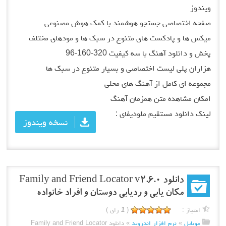
ویندوز
صفحه اختصاصی جستجو هوشمند با کمک هوش مصنوعی
میکس ها و پادکست های متنوع در سبک ها و مودهای مختلف
پخش و دانلود آهنگ با سه کیفیت 320-160-96
هزاران پلی لیست اختصاصی و بسیار متنوع در سبک ها
مجموعه ای کامل از آهنگ های محلی
امکان مشاهده متن همزمان آهنگ
لینک دانلود مستقیم ملودیفای :
نسخه ویندوز
دانلود Family and Friend Locator v2.6.0
مکان یابی و ردیابی دوستان و افراد خانواده
امتیاز :
(
1
رای )
موبایل
»
نرم افزار اندروید
»
دانلود Family and Friend Locator