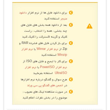
برای دانلود فایل ها از نرم افزار
دانلود
منیجر
استفاده کنید
بعد از دانلود همه بخش های فایل های
چند بخشی ، همه را انتخاب ، راست
کلیک و گزینه اکسترکت را کلیک کنید
برای باز کردن فایل های فشرده RAR و
Zip از
نرم افزار Winrar
یا
نرم افزار
Winzip
استفاده کنید
برای کار با ایمیج و فایل های ISO از
نرم افزار PowerISO
یا
نرم افزار
UltraISO
استفاده بفرمایید
طرح سوال و گفتگو درباره نرم افزارها
در
انجمن های گفتگو پی سی ورلد
در صورت مشاهده لینک های معیوب ،
موضوع را در بخش نظرات اعلام کنید