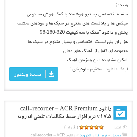
ویندوز
صفحه اختصاصی جستجو هوشمند با کمک هوش مصنوعی
میکس ها و پادکست های متنوع در سبک ها و مودهای مختلف
پخش و دانلود آهنگ با سه کیفیت 320-160-96
هزاران پلی لیست اختصاصی و بسیار متنوع در سبک ها
مجموعه ای کامل از آهنگ های محلی
امکان مشاهده متن همزمان آهنگ
لینک دانلود مستقیم ملودیفای :
نسخه ویندوز
دانلود call-recorder – ACR Premium
v17.5 نرم افزار ضبط مکالمات تلفنی اندروید
امتیاز :
(
1
رای )
موبایل
»
نرم افزار اندروید
»
دانلود call-recorder – ACR