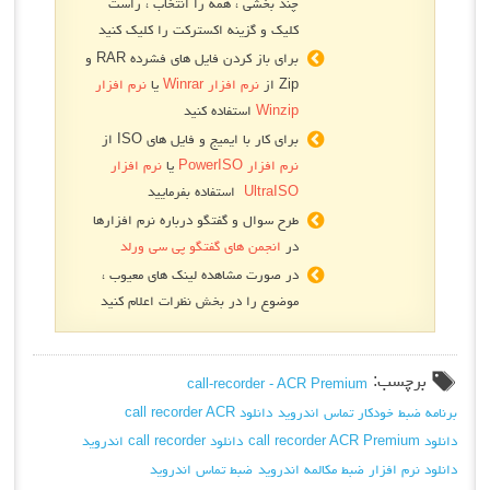
چند بخشی ، همه را انتخاب ، راست
کلیک و گزینه اکسترکت را کلیک کنید
برای باز کردن فایل های فشرده RAR و
Zip از
نرم افزار Winrar
یا
نرم افزار
Winzip
استفاده کنید
برای کار با ایمیج و فایل های ISO از
نرم افزار PowerISO
یا
نرم افزار
UltraISO
استفاده بفرمایید
طرح سوال و گفتگو درباره نرم افزارها
در
انجمن های گفتگو پی سی ورلد
در صورت مشاهده لینک های معیوب ،
موضوع را در بخش نظرات اعلام کنید
برچسب:
call-recorder - ACR Premium
برنامه ضبط خودکار تماس اندروید
دانلود call recorder ACR
دانلود call recorder ACR Premium
دانلود call recorder اندروید
دانلود نرم افزار ضبط مکالمه اندروید
ضبط تماس اندروید