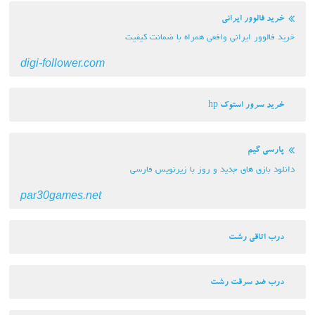
خرید فالوور ایرانی
خرید فالوور ایرانی وافعی همراه با ضمانت کیفیت
digi-follower.com
خرید سرور استوک hp
پارسی گیم
دانلود بازی های جدید و روز با زیرنویس فارسی
par30games.net
درب اتاقی رشت
درب ضد سرقت رشت