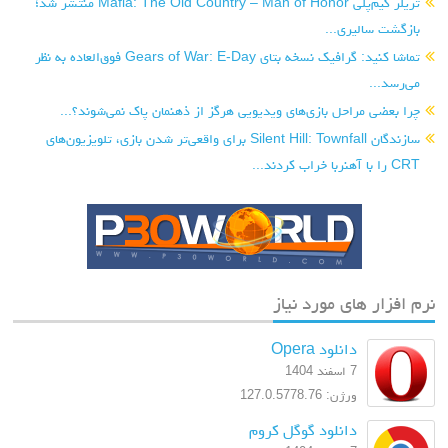
تریلر گیم‌پلی Mafia: The Old Country – Man of Honor منتشر شد؛
بازگشت سالیری...
تماشا کنید: گرافیک نسخه بتای Gears of War: E-Day فوق‌العاده به نظر
می‌رسد...
چرا بعضی مراحل بازی‌های ویدیویی هرگز از ذهنمان پاک نمی‌شوند؟...
سازندگان Silent Hill: Townfall برای واقعی‌تر شدن بازی، تلویزیون‌های
CRT را با آهنربا خراب کردند...
نرم افزار های مورد نیاز
دانلود Opera
7 اسفند 1404
ورژن: 127.0.5778.76
دانلود گوگل کروم