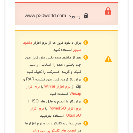
پسورد:
www.p30world.com
برای دانلود فایل ها از نرم افزار
دانلود
منیجر
استفاده کنید
بعد از دانلود همه بخش های فایل های
چند بخشی ، همه را انتخاب ، راست
کلیک و گزینه اکسترکت را کلیک کنید
برای باز کردن فایل های فشرده RAR و
Zip از
نرم افزار Winrar
یا
نرم افزار
Winzip
استفاده کنید
برای کار با ایمیج و فایل های ISO از
نرم افزار PowerISO
یا
نرم افزار
UltraISO
استفاده بفرمایید
طرح سوال و گفتگو درباره نرم افزارها
در
انجمن های گفتگو پی سی ورلد