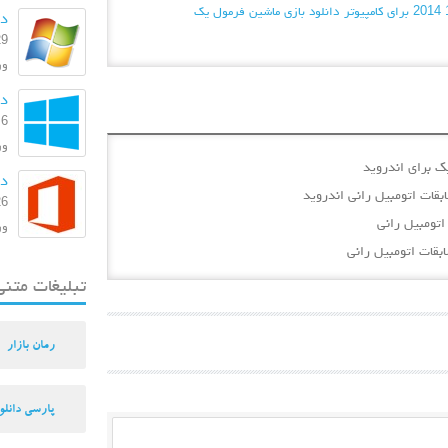
دانلود بازی ماشین فرمول یک
دا
29 بهمن
ورژن:
دانل
6 مرداد 1393
ورژ
دا
26 اسفند
ورژن: 
تبلیغات متنی
رمان بازار
پارسی دانلو