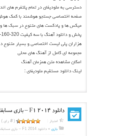
دسترسی به ملودیفای در تمام پلتفرم های اندروید، iOS و 
صفحه اختصاصی جستجو هوشمند با کمک هوش
میکس ها و پادکست های متنوع در سبک ها و 
پخش و دانلود آهنگ با سه کیفیت 320-160-96
هزاران پلی لیست اختصاصی و بسیار متنوع د
مجموعه ای کامل از آهنگ های محلی
امکان مشاهده متن همزمان آهنگ
لینک دانلود مستقیم ملودیفای :
دانلود F1 2014 – بازی مسابقات اتومبیل رانی فرمول یک
امتیاز :
(
8
رای )
بازی
»
دانلود F1 2014 – بازی مسابقات اتومبیل رانی فرمول یک