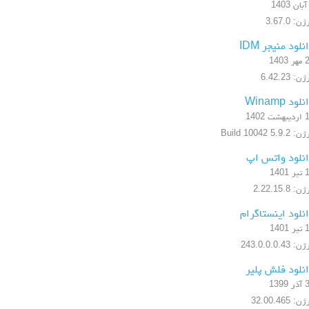
ن: 3.67.0
نلود منیجر IDM
1403
ن: 6.42.23
لود Winamp
شت 1402
5.9.2 Build 10042
نلود واتس اپ
1401
: 2.22.15.8
نلود اینستاگرام
1401
 243.0.0.0.43
نلود فلش پلیر
1399
: 32.00.465