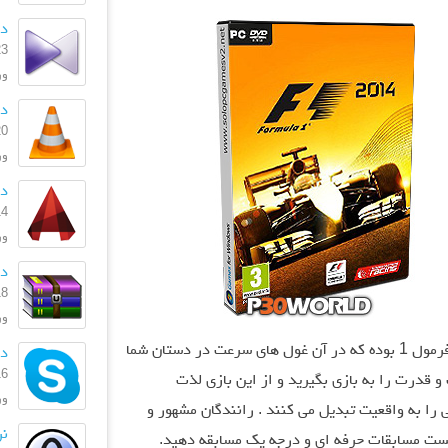
دان
23 بهمن
ورژن
دا
20 بهمن
ورژ
دان
14 دی 
ورژن
دان
18 آذر 
ورژ
F1 2014 بازی مسابقه ای برگرفته مسابقات فرمول 1 بوده که در آن غول های سرعت در دستان شما
دان
16 فروردی
 و قدرت را به بازی بگیرید و از این بازی لذت
ورژن
 را به واقعیت تبدیل می کنند . رانندگان مشهور و
نر
 پیست مسابقات حرفه ای و درجه یک مسابقه دهید.