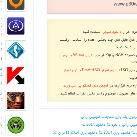
3 بهمن 1396
www.p30w
ورژ
دا
3 بهمن 1396
نرم افزار
دانلود منیجر
استفاده کنید
ورژن
 های فایل های چند بخشی ، همه را انتخاب ، راست
دا
را کلیک کنید
3 بهمن 1396
RA و Zip از
نرم افزار Winrar
یا
نرم
ورژ
نید
دان
 ISO از
نرم افزار PowerISO
یا
نرم افزار
4 مرداد 1396
ایید
ورژن: .0
ره نرم افزارها در
انجمن های گفتگو پی سی ورلد
دا
ای معیوب ، موضوع را در بخش نظرات اعلام کنید
4 تیر 1395
ورژ
رمول یک
بازی مسابقات اتومبیل رانی
دا
16 خرداد
مبیل رانی
دانلود f1
دانلود F1 2014
ورژن
f
دانلود بازی f1 2014
دانلود بازی f1 2014 برای pc