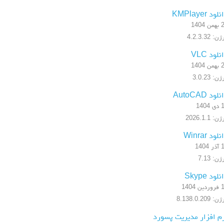
لود KMPlayer
 1404
: 4.2.3.32
نلود VLC
 1404
ن: 3.0.23
لود AutoCAD
1404
: 2026.1.1
لود Winrar
1404
ن: 7.13
لود Skype
ن 1404
: 8.138.0.209
م افزار مدیریت پسورد