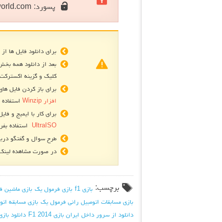
پسورد:
orld.com
برای دانلود فایل ها از 
بعد از دانلود همه بخش
کلیک و گزینه اکسترکت 
برای باز کردن فایل های فشرده R
افزار Winzip
استفاده ک
برای کار با ایمیج و فایل های
UltraISO
استفاده بفرم
طرح سوال و گفتگو دربا
در صورت مشاهده لینک ه
برچسب:
بازی f1
بازی فرمول یک
بازی ماشین ف
بازی مسابقات اتومبیل رانی فرمول یک
بازی مسابقه اتو
دانلود از سرور داخل ایران بازی F1 2014
دانلود بازی 1