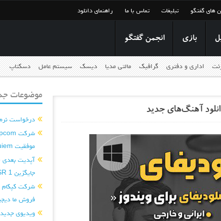
ن های گفتگو
تبلیغات
تماس با ما
راهنمای دانلود
ل
بازی
انجمن گفتگو
رنت
اداری و دفتری
گرافیک
مالتی مدیا
دیسک
سیستم عامل
دسکتاپ
موضوعات جدی
درخواست نرم افزار ditor
موفقیت Requiem را تکرار کند...
جایگزین PSSR 1 می‌کند...
فروش ما دیجی