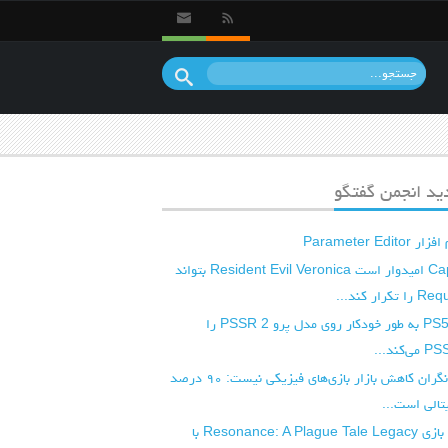
د انجمن گفتگو
Parameter E
شرکت Capcom امیدوار است Resident Evil Veronica بتواند
آپدیت بعدی PS5 به طور خودکار روی مدل پرو PSSR 2 را
شرکت کپکام نگران کاهش بازار بازی‌های فیزیکی نیست: ۹۰ درصد
تالی است...
ویدیوی جدید بازی Resonance: A Plague Tale Legacy با