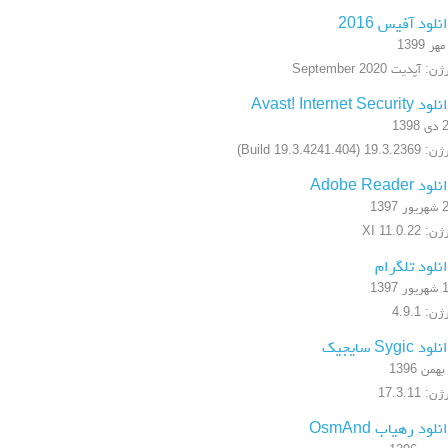
نلود آفیس 2016
ن: آپدیت September 2020
 Avast! Internet Security
1398
19.3.2 (Build 19.3.4241.404)
ود Adobe Reader
ر 1397
: XI 11.0.22
نلود تلگرام
ر 1397
ن: 4.9.1
ود Sygic سایجیک
ن: 17.3.11
نلود رهیاب OsmAnd