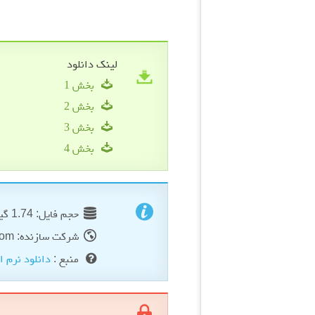
لینک دانلود
بخش 1
بخش 2
بخش 3
بخش 4
حجم فایل: 1.74 گیگابایت
شرکت سازنده: formula1-game.com
منبع :
دانلود نرم ا