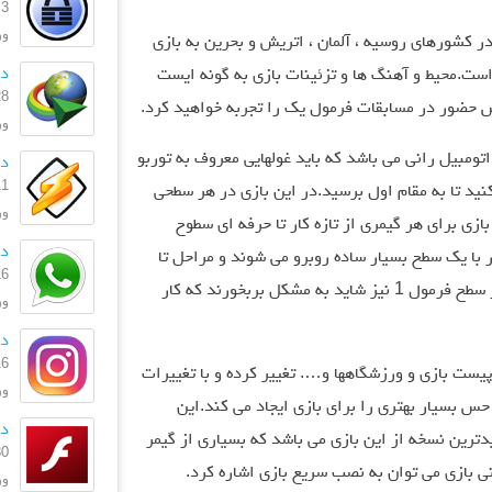
3 آبان 1403
ورژ
ر کشورهای روسیه ، آلمان ، اتریش و بحرین به بازی
دا
است.محیط و آهنگ ها و تزئینات بازی به گونه ایست
28 مهر 
حضور در مسابقات فرمول یک را تجربه خواهید کرد.
ورژ
تومبیل رانی می باشد که باید غولهایی معروف به توربو
دان
11 اردیبه
کنید تا به مقام اول برسید.در این بازی در هر سطحی
ورژن: 
ازی برای هر گیمری از تازه کار تا حرفه ای سطوح
دا
ار با یک سطح بسیار ساده روبرو می شوند و مراحل تا
16 تیر 
جایی بالا می رود که رانندگان حرفه ای حتی در سطح فرمول 1 نیز شاید به مشکل بربخورند که کار
ورژن
دا
16 تیر 
 پیست بازی و ورزشگاهها و…. تغییر کرده و با تغییرات
ورژن:
حس بسیار بهتری را برای بازی ایجاد می کند.این
دا
یدترین نسخه از این بازی می باشد که بسیاری از گیمر
30 آذر 
ی بازی می توان به نصب سریع بازی اشاره کرد.
ورژن