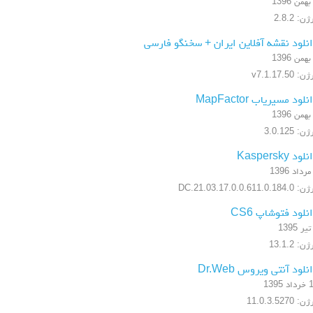
ن: 2.8.2
نلود نقشه آفلاین ایران + سخنگو فارسی
: v7.1.17.50
نلود مسیریاب MapFactor
ن: 3.0.125
لود Kaspersky
17.0.0.611.0.184.DC.21.03
نلود فتوشاپ CS6
ن: 13.1.2
نلود آنتی ویروس Dr.Web
 1395
: 11.0.3.5270