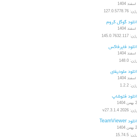
 127.0.5778.76
نلود گوگل کروم
 145.0.7632.117
نلود فایرفاکس
ن: 148.0
نلود ملودیفای
ن: 1.2.2
نلود فتوشاپ
 1404
 2026 v27.3.1.4
ود TeamViewer
 1404
ن: 15.74.5