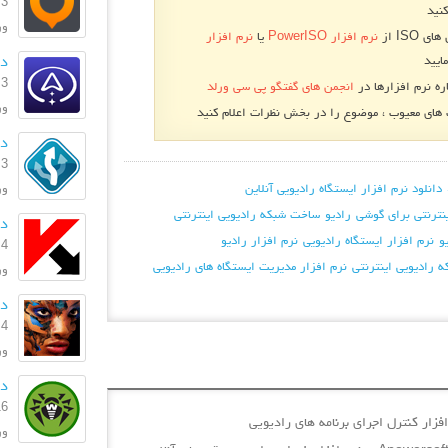
3 بهمن 1396
نید
ورژ
 ISO از
نرم افزار PowerISO
یا
نرم افزار
دا
ایید
3 بهمن 1396
ره نرم افزارها در
انجمن های گفتگو پی سی ورلد
ورژن
ای معیوب ، موضوع را در بخش نظرات اعلام کنید
دا
3 بهمن 1396
ورژ
دانلود نرم افزار ایستگاه رادیویی آنلاین
ینترنتی برای گوشی
رادیو
ساخت شبکه رادیویی اینترنتی
دان
و
نرم افزار ایستگاه رادیویی
نرم افزار رادیو
4 مرداد 1396
ه رادیویی اینترنتی
نرم افزار مدیریت ایستگاه های رادیویی
ورژن: .0
دا
4 تیر 1395
ورژ
دا
16 خرداد
ورژن