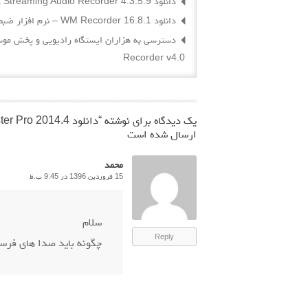
دانلود Apowersoft Streaming Audio Recorder 4.3.5.9 – نرم افزار ضبط صدا و موسیقی های آنلاین
دانلود WM Recorder 16.8.1 – نرم افزار ضبط آنلاین فایل های ویدیویی و صوتی از اینترنت
Recorder v4.0
یک دیدگاه برای نوشته “
دانلود Sam Broadcaster Pro 2014.4 – نرم افزار ایستگاه رادیویی آنلاین
ارسال شده است
محمد
15 فروردین 1396 در 9:45 ب.ظ
سلام
Reply
چگونه باید صدا های فرست