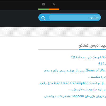
د انجمن گفتگو
تاگرام معنیش چیه دقیقا؟؟؟
31
بازی Gears of War: E-Day پیش از عرضه رسمی رکورد تمام
 را شکست...
هفت سال پس از عرضه، Red Dead Redemption 2 هنوز رکورد
 بازی...
جدیدترین آمار فروش بازی‌های Capcom منتشر شد؛ درخشش