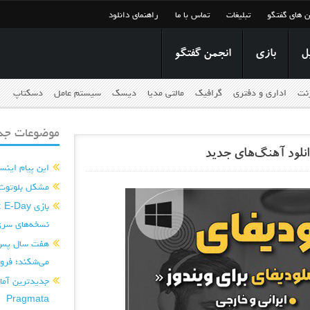
ن های گفتگو
تبلیغات
تماس با ما
راهنمای دانلود
ل
بازی
انجمن گفتگو
رنت
اداری و دفتری
گرافیک
مالتی مدیا
دیسک
سیستم عامل
دسکتاپ
موضوعات جدی
این پیام اینس
مشکل بلوتوث آ 
نسخه‌های سری
می‌شکند؛ فروش ۸۷ میلیون نسخه‌ای
Pragmata