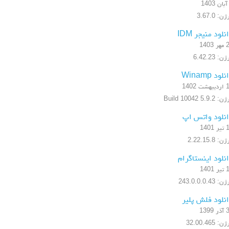
ن: 3.67.0
نلود منیجر IDM
1403
ن: 6.42.23
لود Winamp
شت 1402
5.9.2 Build 10042
نلود واتس اپ
1401
: 2.22.15.8
نلود اینستاگرام
1401
 243.0.0.0.43
نلود فلش پلیر
1399
: 32.00.465