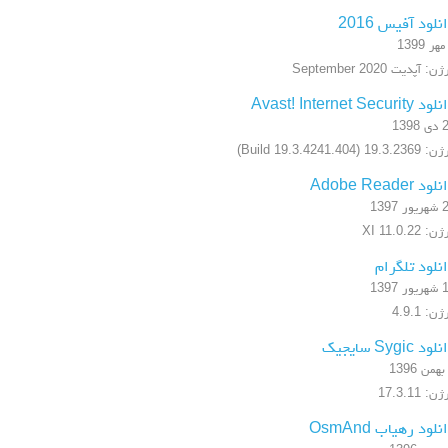
نلود آفیس 2016
ن: آپدیت September 2020
 Avast! Internet Security
1398
19.3.2 (Build 19.3.4241.404)
ود Adobe Reader
ر 1397
: XI 11.0.22
نلود تلگرام
ر 1397
ن: 4.9.1
ود Sygic سایجیک
ن: 17.3.11
نلود رهیاب OsmAnd