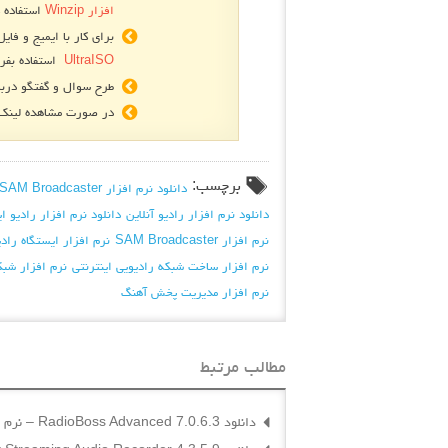
افزار Winzip
استفاده ک
برای کار با ایمیج و فایل های
UltraISO
استفاده بفرم
طرح سوال و گفتگو دربا
در صورت مشاهده لینک ه
برچسب:
دانلود نرم افزار SAM Broadcaster
دانلود نرم افزار رادیو آنلاین
دانلود نرم افزار رادیو ا
نرم افزار SAM Broadcaster
نرم افزار ایستگاه رادی
نرم افزار ساخت شبکه رادیویی اینترنتی
نرم افزار شبک
نرم افزار مدیریت پخش آهنگ
مطالب مرتبط
دانلود RadioBoss Advanced 7.0.6.3 – نرم افزار کنترل اجرای برنامه های رادیویی