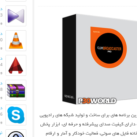
دان
23 بهمن
ورژن
دا
20 بهمن
ورژ
دان
14 دی 
ورژن
دان
18 آذر 
ورژ
دان
16 فروردی
هترین و کامل ترین برنامه های برای ساخت و تولید شبکه های رادیویی
ورژن
ه دارای کیفیت صدای پیشرفته و حرفه ای، ابزار پخش
نر
نه فایل های صوتی، فعالیت خودکار و آمار و ارقام