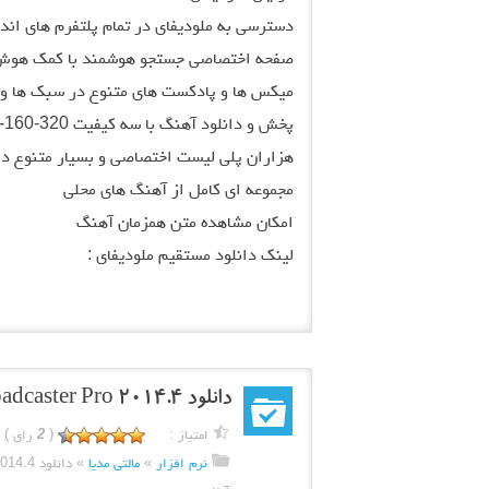
دسترسی به ملودیفای در تمام پلتفرم های اندروید، iOS و 
صفحه اختصاصی جستجو هوشمند با کمک هوش
میکس ها و پادکست های متنوع در سبک ها و 
پخش و دانلود آهنگ با سه کیفیت 320-160-96
هزاران پلی لیست اختصاصی و بسیار متنوع د
مجموعه ای کامل از آهنگ های محلی
امکان مشاهده متن همزمان آهنگ
لینک دانلود مستقیم ملودیفای :
دانلود Sam Broadcaster Pro 2014.4 – نرم افزار ایستگاه رادیویی آنلاین
امتیاز :
(
2
رای )
نرم افزار
»
مالتی مدیا
»