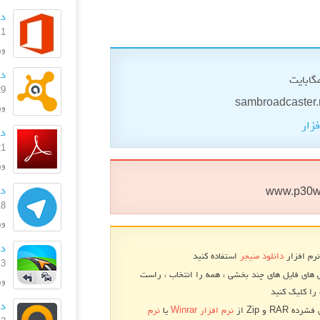
دا
1 مهر 1399
ورژ
دانلود
29 دی 
ورژن: 369
فزار
دانل
21 شهریو
ورژن
دا
www.p30w
18 شهریو
ورژ
دانل
نرم افزار
دانلود منیجر
استفاده کنید
3 بهمن 1396
 های فایل های چند بخشی ، همه را انتخاب ، راست
ورژ
را کلیک کنید
دا
RA و Zip از
نرم افزار Winrar
یا
نرم