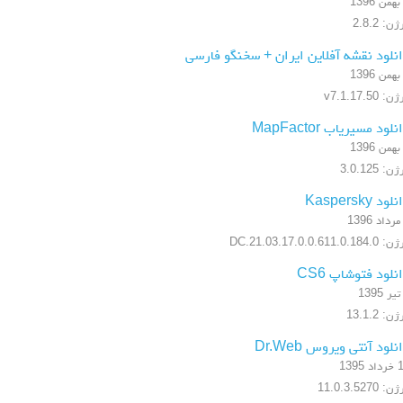
ن: 2.8.2
نلود نقشه آفلاین ایران + سخنگو فارسی
: v7.1.17.50
نلود مسیریاب MapFactor
ن: 3.0.125
لود Kaspersky
17.0.0.611.0.184.DC.21.03
نلود فتوشاپ CS6
ن: 13.1.2
نلود آنتی ویروس Dr.Web
 1395
: 11.0.3.5270