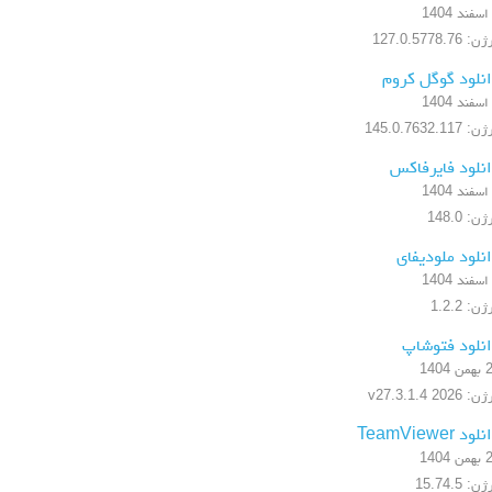
 127.0.5778.76
نلود گوگل کروم
 145.0.7632.117
نلود فایرفاکس
ن: 148.0
نلود ملودیفای
ن: 1.2.2
نلود فتوشاپ
 1404
 2026 v27.3.1.4
ود TeamViewer
 1404
ن: 15.74.5