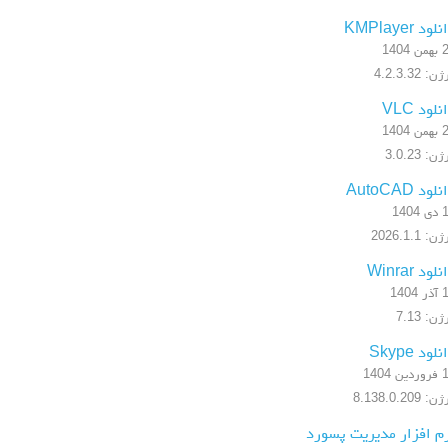
لود KMPlayer
 1404
: 4.2.3.32
نلود VLC
 1404
ن: 3.0.23
لود AutoCAD
1404
: 2026.1.1
لود Winrar
1404
ن: 7.13
لود Skype
ن 1404
: 8.138.0.209
م افزار مدیریت پسورد