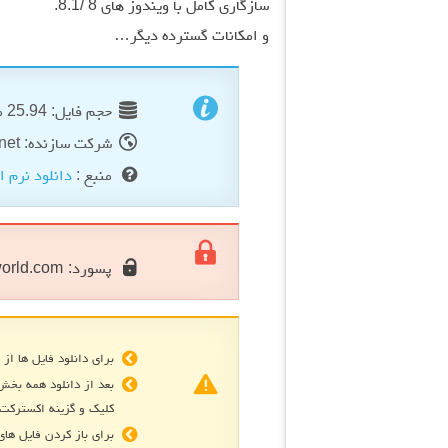
سازگاری کامل با ویندوز های 8 /8.1.
و امکانات گسترده دیگر…
حجم فایل: 25.94 مگابایت
شرکت سازنده: sambroadcaster.net
منبع :
دانلود نرم ا
پسورد:
orld.com
برای دانلود فایل ها از 
بعد از دانلود همه بخش
کلیک و گزینه اکسترکت 
برای باز کردن فایل های فشرده R