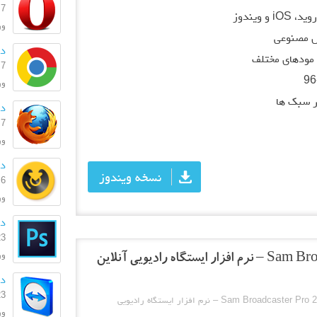
7 اسفند 1404
ویندوز
ورژن:
 مصنوعی
دا
مودهای مختلف
7 اسفند 1404
ورژن:
ر سبک ها
دا
7 اسفند 1404
ورژ
دا
نسخه ویندوز
6 اسفند 1404
ورژ
دا
23 بهمن
ورژن:
دانل
23 بهمن
دانلود Sam Broadcaster Pro 2014.4 – نرم افزار ایستگاه رادیویی
ورژ