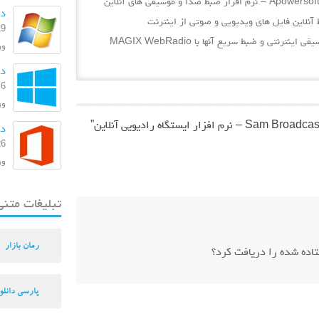
دا
29 بهمن
دسترسی به هزاران ایستگاه رادیویی و پخش موسیقی اینترنتی و ضبط سریع آنها با MAGIX WebRadio
ورژن:
دانل
6 مرداد 1393
ورژ
”
دا
26 اسفند
ورژن: 
تبلیغات متنی
رمان بازار
اده شده را دریافت کرد؟
پارسی دانلو