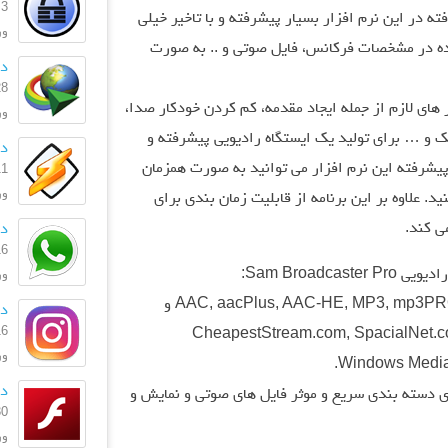
3 آبان 1403
ته در این نرم افزار بسیار پیشرفته و با تاخیر خیلی
ورژ
شده در مشخصات فرکانس، فایل صوتی و .. به صورت
دا
28 مهر 
Sam Broadcaster همه ابزار های لازم از جمله ایجاد مقدمه، کم کردن خودکار صدا،
ورژ
 و … برای تولید یک ایستگاه رادیویی پیشرفته و
دان
 پیشرفته این نرم افزار می توانید به صورت همزمان
11 اردیبه
ورژن: 
د. علاوه بر این برنامه از قابلیت زمان بندی برای
ی کند.
دا
16 تیر 
Sam Broadc:
ورژن
پشتیبانی از فرمت های پخش خروجی AAC, aacPlus, AAC-HE, MP3, mp3PRO, Ogg و
دا
16 تیر 
Windowsو هم چنین سرور های CheapestStream.com, SpacialNet.com,
ورژن:
دا
ی دسته بندی سریع و موثر فایل های صوتی و نمایش و
30 آذر 
ورژن