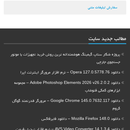
سفارش تبلیغات متنی
مطالب جدید سایت
پروژه شکار ستاپ گیمینگ هوشمندانه ترین روش خرید تجهیزات با موتور
جستجوی جارچی
دانلود Opera 127.0.5778.76 – نرم افزار مرورگر اینترنت اپرا
دانلود Adobe Photoshop Elements 2026 v26.2.0.2 – مجموعه
ابزارهای کمکی فتوشاپ
دانلود Google Chrome 145.0.7632.117 – مرورگر قدرتمند گوگل
کروم
دانلود Mozilla Firefox 148.0 – دانلود فایرفاکس
دانلود AVS Video Converter 14.1.3.4 – نرم افزار تبدیل فرمت