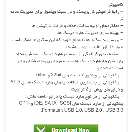
کامپیوتر.
– رابط گرافیکی کاربرپسند و در سبک ویندوز برای مدیریت ساده
تر.
– عملکردهای اولیه ساخت، حذف و فرمت پارتیشن ها.
– بهینه سازی مدیریت هارد دیسک ها.
– بررسی بد سکتورها تا مطلع شوید که این سکتورها ممکن است
هنوز دارای اطلاعات مهمی باشند.
– صفحه بندی گرافیکی از سیستم هارد دیسک : نمایش تعداد
پارتیشن ها، هارد دیسک ها، سیستم های پرونده، فضای های
استفاده شده و …
– پشتیبانی از ویندوز 7 نسخه های 32bit و 64bit.
– پشتیبانی از جدیدترین استانداردهای هارد دیسک شامل AFD
و درایوهای بیش از 2 ترابایت.
– پشتیبانی از هر نوع هارد دیسک یا درایو حافظه فلش :
پشتیبانی از هارد دیسک های IDE، SATA ، SCSI و GPT-
Formatter، USB 1.0، USB 2.0 . USB 3.0.