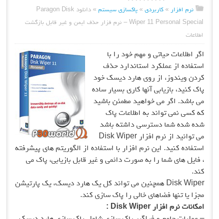
نرم افزار
»
کاربردی
»
پاکسازی سیستم
»
دانلود Paragon Disk
Wiper 11 Personal Special – نرم فزار حذف ایمن و غیر قابل بازگشت
اطلاعات
اگر اطلاعات حیاتی و مهم خود را با
استفاده از عملکرد استاندارد حذف
کردن ویندوز، از روی هارد دیسک خود
پاک کنید، بازیابی آنها کاری بسیار ساده
می باشد. اگر می خواهید مطمئن باشید
که کسی نمی تواند به اطلاعات پاک
شده شده شما دسترسی داشته باشد
می توانید از نرم افزار Disk Wiper
استفاده کنید. این نرم افزار با استفاده از الگوریتم های پیشرفته
، فایل های شما را به صورت دائمی و غیر قابل بازیابی، پاک می
کند.
Disk Wiper همچنین می تواند کل یک هارد دیسک، یک پارتیشن
مجزا یا تنها فضاهای خالی را پاک سازی کند.
امکانات
نرم افزار
Disk Wiper :
– عملیات جامع و فراگیر پاک سازی شامل پاک سازی هارد دیسک