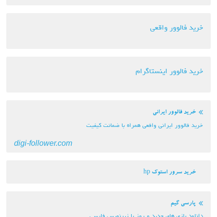
خرید فالوور واقعی
خرید فالوور اینستاگرام
خرید فالوور ایرانی
خرید فالوور ایرانی وافعی همراه با ضمانت کیفیت
digi-follower.com
خرید سرور استوک hp
پارسی گیم
دانلود بازی های جدید و روز با زیرنویس فارسی