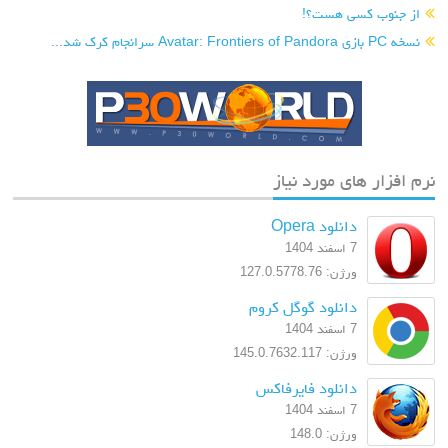
از جنوب کسی هست؟!
نسخه PC بازی Avatar: Frontiers of Pandora سرانجام کرک شد...
نرم افزار های مورد نیاز
دانلود Opera
7 اسفند 1404
ورژن: 127.0.5778.76
دانلود گوگل کروم
7 اسفند 1404
ورژن: 145.0.7632.117
دانلود فایرفاکس
7 اسفند 1404
ورژن: 148.0