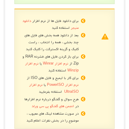
برای دانلود فایل ها از نرم افزار
دانلود
منیجر
استفاده کنید
بعد از دانلود همه بخش های فایل های
چند بخشی ، همه را انتخاب ، راست
کلیک و گزینه اکسترکت را کلیک کنید
برای باز کردن فایل های فشرده RAR و
Zip از
نرم افزار Winrar
یا
نرم افزار
Winzip
استفاده کنید
برای کار با ایمیج و فایل های ISO از
نرم افزار PowerISO
یا
نرم افزار
UltraISO
استفاده بفرمایید
طرح سوال و گفتگو درباره نرم افزارها
در
انجمن های گفتگو پی سی ورلد
در صورت مشاهده لینک های معیوب ،
موضوع را در بخش نظرات اعلام کنید