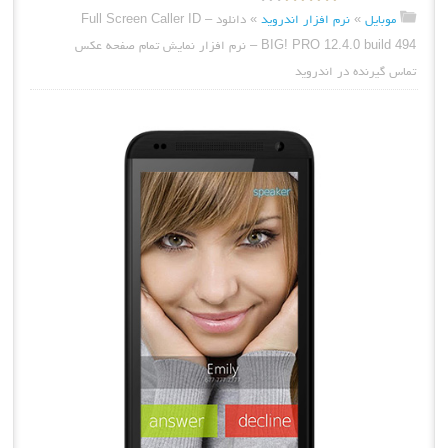
موبایل
»
نرم افزار اندروید
»
دانلود Full Screen Caller ID –
BIG! PRO 12.4.0 build 494 – نرم افزار نمایش تمام صفحه عکس
تماس گیرنده در اندروید