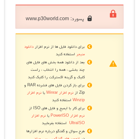
پسورد:
www.p30world.com
برای دانلود فایل ها از نرم افزار
دانلود
منیجر
استفاده کنید
بعد از دانلود همه بخش های فایل های
چند بخشی ، همه را انتخاب ، راست
کلیک و گزینه اکسترکت را کلیک کنید
برای باز کردن فایل های فشرده RAR و
Zip از
نرم افزار Winrar
یا
نرم افزار
Winzip
استفاده کنید
برای کار با ایمیج و فایل های ISO از
نرم افزار PowerISO
یا
نرم افزار
UltraISO
استفاده بفرمایید
طرح سوال و گفتگو درباره نرم افزارها
در
انجمن های گفتگو پی سی ورلد