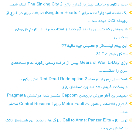
حجم دانلود و جزئیات پیش‌بارگذاری بازی The Sinking City 2 اعلام شد...
یک نشانه امیدوارکننده برای Kingdom Hearts 4؛ تبلیغات بازی در خارج از
رویداد D23 دیده شد...
شروع‌هایی که نفسمان را بند آوردند؛ ۶ افتتاحیه برتر در تاریخ بازی‌های
ویدیویی...
این پیام اینستاگرام معنیش چیه دقیقا؟؟؟
مشکل بلوتوث آ 31
بازی Gears of War: E-Day پیش از عرضه رسمی رکورد تمام نسخه‌های
سری را شکست...
هفت سال پس از عرضه، Red Dead Redemption 2 هنوز رکورد
می‌شکند؛ فروش ۸۷ میلیون نسخه‌ای بازی...
جدیدترین آمار فروش بازی‌های Capcom منتشر شد؛ درخشش Pragmata
گیم‌پلی اختصاصی ماموریت Metro Fault بازی Control Resonant منتشر
شد...
تریلر تازه Call to Arms: Panzer Elite ویژگی‌های جدید این شبیه‌ساز تانک
را نمایش می‌دهد...