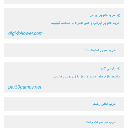
خرید فالوور ایرانی
خرید فالوور ایرانی وافعی همراه با ضمانت کیفیت
digi-follower.com
خرید سرور استوک hp
پارسی گیم
دانلود بازی های جدید و روز با زیرنویس فارسی
par30games.net
درب اتاقی رشت
درب ضد سرقت رشت