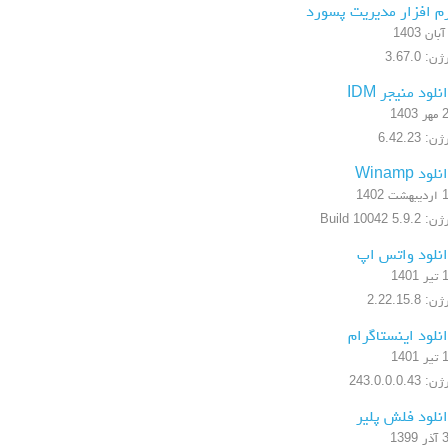
م افزار مدیریت پسورد
ن: 3.67.0
نلود منیجر IDM
1403
ن: 6.42.23
لود Winamp
شت 1402
5.9.2 Build 10042
نلود واتس اپ
1401
: 2.22.15.8
نلود اینستاگرام
1401
 243.0.0.0.43
نلود فلش پلیر
1399