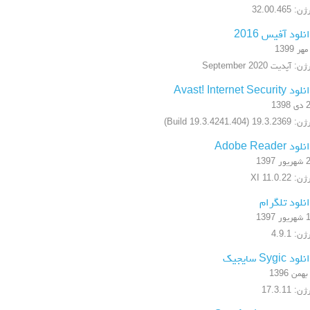
: 32.00.465
نلود آفیس 2016
ن: آپدیت September 2020
 Avast! Internet Security
1398
19.3.2 (Build 19.3.4241.404)
ود Adobe Reader
ر 1397
: XI 11.0.22
نلود تلگرام
ر 1397
ن: 4.9.1
ود Sygic سایجیک
ن: 17.3.11