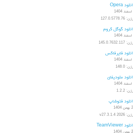
لود Opera
 127.0.5778.76
نلود گوگل کروم
 145.0.7632.117
نلود فایرفاکس
ن: 148.0
نلود ملودیفای
ن: 1.2.2
نلود فتوشاپ
 1404
 2026 v27.3.1.4
ود TeamViewer
 1404