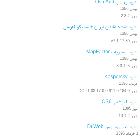
نلود رهیاب OsmAnd
ن: 2.8.2
نلود نقشه آفلاین ایران + سخنگو فارسی
: v7.1.17.50
نلود مسیریاب MapFactor
ن: 3.0.125
لود Kaspersky
17.0.0.611.0.184.DC.21.03
نلود فتوشاپ CS6
ن: 13.1.2
نلود آنتی ویروس Dr.Web
 1395