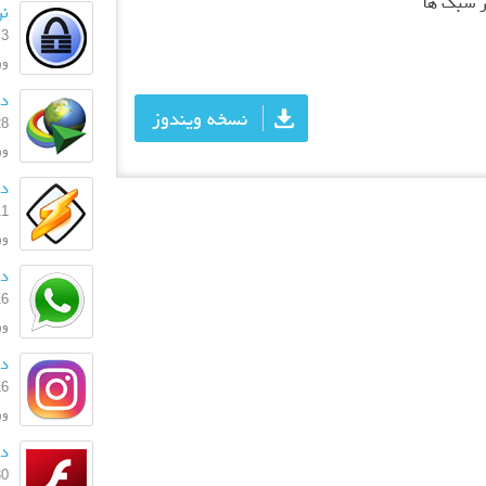
ر سبک ها
نر
3 آبان 1403
ورژ
دا
نسخه ویندوز
28 مهر 
ورژ
دان
11 اردیبه
ورژن: 
دا
16 تیر 
ورژن
دا
16 تیر 
ورژن:
دا
30 آذر 