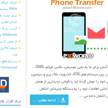
Wilds پشتیبانی کند...
نبردی خونین ب
Wildlands منتشر شد...
از جنوب کسی
شد...
نرم افزار iSkysoft Phone Transfer روشی آسان برای جا به جایی موسیقی، عکس، فیلم، SMS،
Enhanced اضافه شدند...
دفتر تلفن، تاریخچه تماس، تقویم و برنامه ها در بین سیستم های iOS، اندروید، بلک بری و سیمبین
 خود را عوض کرده اید یا گوشی جدیدتری از همان
راحتی اطلاعات خود را به دستگاه جدیدتان انتقال
ل انتقال داده می …
ادامه مطلب …
نرم افزار های