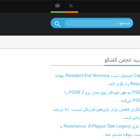
د انجمن گفتگو
شرکت Capcom امیدوار است Resident Evil Veronica بتواند
آپدیت بعدی PS5 به طور خودکار روی مدل پرو PSSR 2 را
شرکت کپکام نگران کاهش بازار بازی‌های فیزیکی نیست: ۹۰ درصد
تالی است...
ویدیوی جدید بازی Resonance: A Plague Tale Legacy با
ت سوفیا منتشر شد...