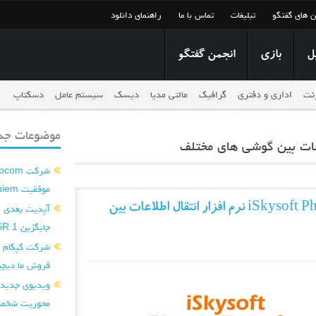
ن های گفتگو
تبلیغات
تماس با ما
راهنمای دانلود
ل
بازی
انجمن گفتگو
رنت
اداری و دفتری
گرافیک
مالتی مدیا
دیسک
سیستم عامل
دسکتاپ
موضوعات جدی
موفقیت Requiem را تکرار کند...
دانلود iSkysoft Phone Transfer 1.0.0.9 نرم افزار انتقال اطلاعات بین
جایگزین PSSR 1 می‌کند...
فروش ما دیجی
محوریت شخصی