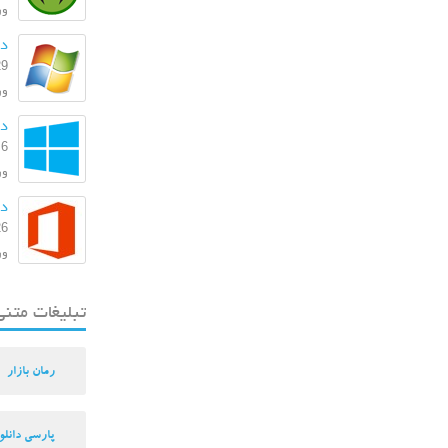
ورژن
دا
29 بهمن
ورژن:
دانل
6 مرداد 1393
ورژ
دا
26 اسفند
ورژن: 
تبلیغات متنی
رمان بازار
پارسی دانلو