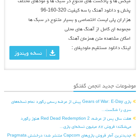
میکس ها و پادکست های متنوع در سبک ها و مودهای مختلف
پخش و دانلود آهنگ با سه کیفیت 320-160-96
هزاران پلی لیست اختصاصی و بسیار متنوع در سبک ها
مجموعه ای کامل از آهنگ های محلی
امکان مشاهده متن همزمان آهنگ
لینک دانلود مستقیم ملودیفای :
نسخه ویندوز
موضوعات جدید انجمن گفتگو
بازی Gears of War: E-Day پیش از عرضه رسمی رکورد تمام نسخه‌های
سری را شکست...
هفت سال پس از عرضه، Red Dead Redemption 2 هنوز رکورد
می‌شکند؛ فروش ۸۷ میلیون نسخه‌ای بازی...
جدیدترین آمار فروش بازی‌های Capcom منتشر شد؛ درخشش Pragmata