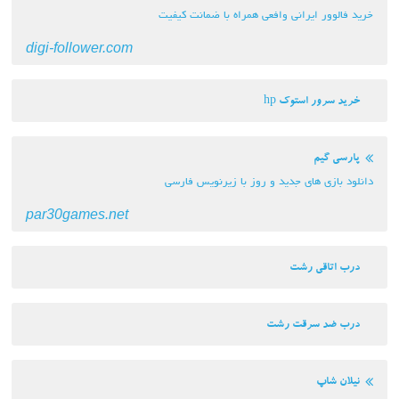
خرید فالوور ایرانی وافعی همراه با ضمانت کیفیت
digi-follower.com
خرید سرور استوک hp
پارسی گیم
دانلود بازی های جدید و روز با زیرنویس فارسی
par30games.net
درب اتاقی رشت
درب ضد سرقت رشت
نیلان شاپ