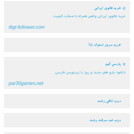
خرید فالوور ایرانی
خرید فالوور ایرانی وافعی همراه با ضمانت کیفیت
digi-follower.com
خرید سرور استوک hp
پارسی گیم
دانلود بازی های جدید و روز با زیرنویس فارسی
par30games.net
درب اتاقی رشت
درب ضد سرقت رشت